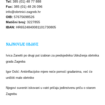
Tel:
385 (01) 48 77 888
Fax:
385 (01) 48 26 096
info@obrtnici-zagreb.hr
OIB:
57675698526
Matični broj:
3227855
IBAN:
HR6524840081101730805
NAJNOVIJE OBJAVE
Ivica Zanetti po drugi put izabran za predsjednika Udruženja obrtnika
grada Zagreba
Igor Oslić: Antiinflacijske mjere neće pomoći građanima, već će
uništiti male obrtnike
Njegovi suveniri iskovani u vatri pričaju jedinstvenu priču o starom
Zagrebu