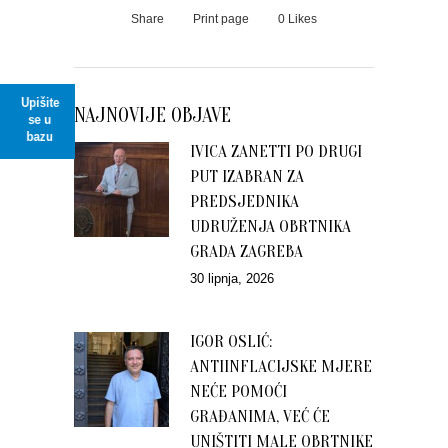
Share
Print page
0
Likes
Upišite
NAJNOVIJE OBJAVE
se u
bazu
IVICA ZANETTI PO DRUGI
PUT IZABRAN ZA
PREDSJEDNIKA
UDRUŽENJA OBRTNIKA
GRADA ZAGREBA
30 lipnja, 2026
IGOR OSLIĆ:
ANTIINFLACIJSKE MJERE
NEĆE POMOĆI
GRAĐANIMA, VEĆ ĆE
UNIŠTITI MALE OBRTNIKE