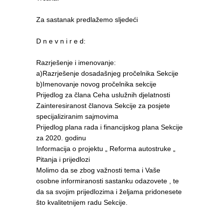
Za sastanak predlažemo sljedeći
D n e v n i r e d:
Razrješenje i imenovanje:
a)Razrješenje dosadašnjeg pročelnika Sekcije
b)Imenovanje novog pročelnika sekcije
Prijedlog za člana Ceha uslužnih djelatnosti
Zainteresiranost članova Sekcije za posjete
specijaliziranim sajmovima
Prijedlog plana rada i financijskog plana Sekcije
za 2020. godinu
Informacija o projektu „ Reforma autostruke „
Pitanja i prijedlozi
Molimo da se zbog važnosti tema i Vaše
osobne informiranosti sastanku odazovete , te
da sa svojim prijedlozima i željama pridonesete
što kvalitetnijem radu Sekcije.