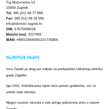
Trg Mažuranića 13
10000 Zagreb
Tel:
385 (01) 48 77 888
Fax:
385 (01) 48 26 096
info@obrtnici-zagreb.hr
OIB:
57675698526
Matični broj:
3227855
IBAN:
HR6524840081101730805
NAJNOVIJE OBJAVE
Ivica Zanetti po drugi put izabran za predsjednika Udruženja obrtnika
grada Zagreba
Igor Oslić: Antiinflacijske mjere neće pomoći građanima, već će
uništiti male obrtnike
Njegovi suveniri iskovani u vatri pričaju jedinstvenu priču o starom
Zagrebu