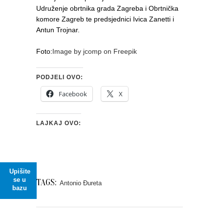
Udruženje obrtnika grada Zagreba i Obrtnička
komore Zagreb te predsjednici Ivica Zanetti i
Antun Trojnar.
Foto:
Image by jcomp on Freepik
PODJELI OVO:
Facebook
X
LAJKAJ OVO:
Upišite
se u
TAGS:
Antonio Đureta
bazu