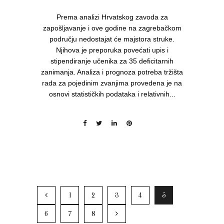
Prema analizi Hrvatskog zavoda za
zapošljavanje i ove godine na zagrebačkom
području nedostajat će majstora struke.
Njihova je preporuka povećati upis i
stipendiranje učenika za 35 deficitarnih
zanimanja. Analiza i prognoza potreba tržišta
rada za pojedinim zvanjima provedena je na
osnovi statističkih podataka i relativnih...
1
2
3
4
5
6
7
8