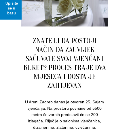
Upišite
se u
bazu
ZNATE LI DA POSTOJI
NAČIN DA ZAUVIJEK
SAČUVATE SVOJ VJENČANI
BUKET? PROCES TRAJE DVA
MJESECA I DOSTA JE
ZAHTJEVAN
U Areni Zagreb danas je otvoren 25. Sajam
vjenčanja. Na prostoru površine od 5500
metra četvornih predstavit će se 200
izlagača. Riječ je o salonima vjenčanica,
dizajnerima, zlatarima, cvjećarima,