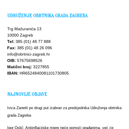
UDRUŽENJE OBRTNIKA GRADA ZAGREBA
Trg Mažuranića 13
10000 Zagreb
Tel:
385 (01) 48 77 888
Fax:
385 (01) 48 26 096
info@obrtnici-zagreb.hr
OIB:
57675698526
Matični broj:
3227855
IBAN:
HR6524840081101730805
NAJNOVIJE OBJAVE
Ivica Zanetti po drugi put izabran za predsjednika Udruženja obrtnika
grada Zagreba
Igor Oslić: Antiinflacijske mjere neće pomoći građanima, već će