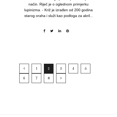
način. Riječ je o oglednom primjerku
lupinizma. - Križ je izrađen od 200 godina
starog oraha i služi kao podloga za akril...
1
2
3
4
5
6
7
8