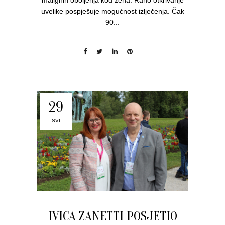
malignih oboljenja kod žena. Rano otkrivanje
uvelike pospješuje mogućnost izlječenja. Čak
90...
29
SVI
IVICA ZANETTI POSJETIO