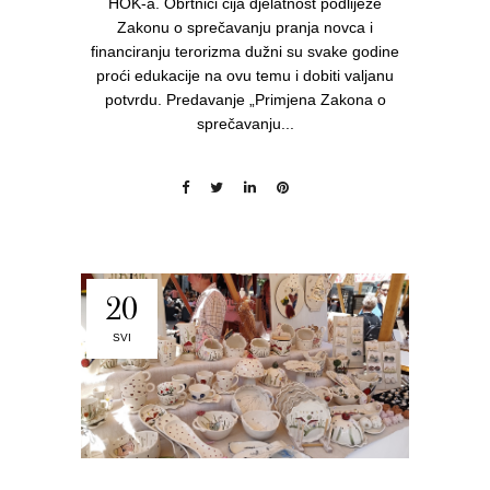
HOK-a. Obrtnici čija djelatnost podliježe
Zakonu o sprečavanju pranja novca i
financiranju terorizma dužni su svake godine
proći edukacije na ovu temu i dobiti valjanu
potvrdu. Predavanje „Primjena Zakona o
sprečavanju...
20
SVI