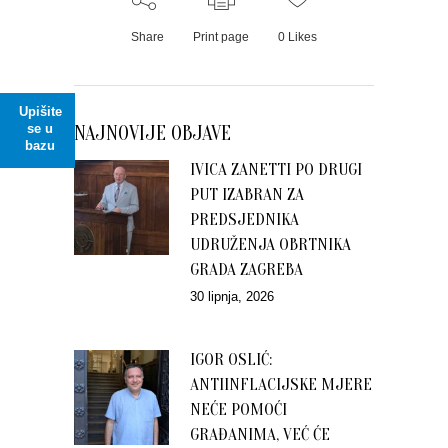
Share
Print page
0
Likes
Upišite
se u
NAJNOVIJE OBJAVE
bazu
IVICA ZANETTI PO DRUGI
PUT IZABRAN ZA
PREDSJEDNIKA
UDRUŽENJA OBRTNIKA
GRADA ZAGREBA
30 lipnja, 2026
IGOR OSLIĆ:
ANTIINFLACIJSKE MJERE
NEĆE POMOĆI
GRAĐANIMA, VEĆ ĆE