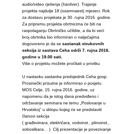
audio/video rješenja (hardver). Trajanje
projekta najdulje 18 (osamnaest) mjeseci. Rok
za dostavu projekata je 30. rujna 2016. godine.
Za pripremu projekta obrtnicima će biti na
raspolaganju Obrtničko učilište, a da bi veći
broj obrtnika bio informiran o natječajima
dogovoreno je da se
sastanak strukovnih
sekcija iz sastava Ceha održi 7. rujna 2016.
godine u 19.00 sati.
Više o projektu možete pročitati u privitku
U nastavku sastanka predsjednik Ceha gosp.
Prosinečki prisutne je informirao o posjetu
MOS Celje, 15. rujna 2016. godine, uz
napomenu da je istog dana predviđeno i
održavanje seminara ne temu „Poslovanje u
Hrvatskoj“ u sklopu kojeg će se predstaviti
članovi sekcija
( građevinara, električara, vodoinst., plinoinst.,
soboslikara… ). Cilj prezentacije je povezivanje