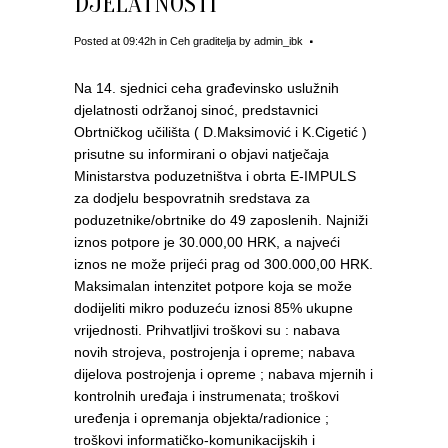
DJELATNOSTI
Posted at 09:42h
in
Ceh graditelja
by
admin_ibk
Na 14. sjednici ceha građevinsko uslužnih
djelatnosti održanoj sinoć, predstavnici
Obrtničkog učilišta ( D.Maksimović i K.Cigetić )
prisutne su informirani o objavi natječaja
Ministarstva poduzetništva i obrta E-IMPULS
za dodjelu bespovratnih sredstava za
poduzetnike/obrtnike do 49 zaposlenih. Najniži
iznos potpore je 30.000,00 HRK, a najveći
iznos ne može prijeći prag od 300.000,00 HRK.
Maksimalan intenzitet potpore koja se može
dodijeliti mikro poduzeću iznosi 85% ukupne
vrijednosti. Prihvatljivi troškovi su : nabava
novih strojeva, postrojenja i opreme; nabava
dijelova postrojenja i opreme ; nabava mjernih i
kontrolnih uređaja i instrumenata; troškovi
uređenja i opremanja objekta/radionice ;
troškovi informatičko-komunikacijskih i