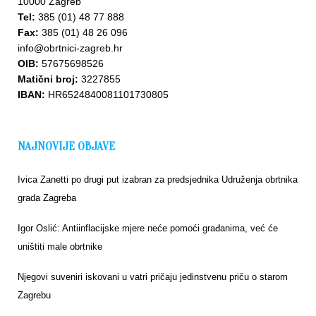
10000 Zagreb
Tel:
385 (01) 48 77 888
Fax:
385 (01) 48 26 096
info@obrtnici-zagreb.hr
OIB:
57675698526
Matični broj:
3227855
IBAN:
HR6524840081101730805
NAJNOVIJE OBJAVE
Ivica Zanetti po drugi put izabran za predsjednika Udruženja obrtnika
grada Zagreba
Igor Oslić: Antiinflacijske mjere neće pomoći građanima, već će
uništiti male obrtnike
Njegovi suveniri iskovani u vatri pričaju jedinstvenu priču o starom
Zagrebu