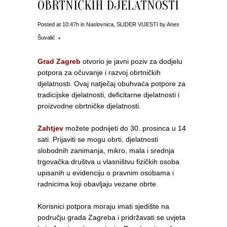
OBRTNIČKIH DJELATNOSTI
Posted at 10:47h
in
Naslovnica
,
SLIDER VIJESTI
by
Anes
Šuvalić
Grad Zagreb
otvorio je javni poziv za dodjelu
potpora za očuvanje i razvoj obrtničkih
djelatnosti. Ovaj natječaj obuhvaća potpore za
tradicijske djelatnosti, deficitarne djelatnosti i
proizvodne obrtničke djelatnosti.
Zahtjev
možete podnijeti do 30. prosinca u 14
sati. Prijaviti se mogu obrti, djelatnosti
slobodnih zanimanja, mikro, mala i srednja
trgovačka društva u vlasništvu fizičkih osoba
upisanih u evidenciju o pravnim osobama i
radnicima koji obavljaju vezane obrte.
Korisnici potpora moraju imati sjedište na
području grada Zagreba i pridržavati se uvjeta