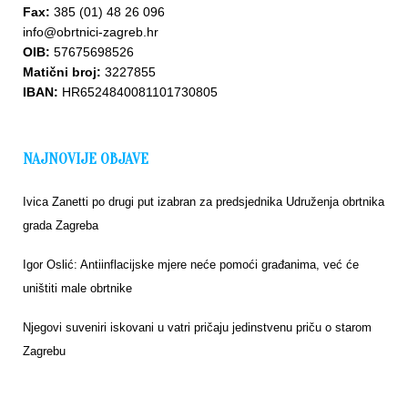
Fax:
385 (01) 48 26 096
info@obrtnici-zagreb.hr
OIB:
57675698526
Matični broj:
3227855
IBAN:
HR6524840081101730805
NAJNOVIJE OBJAVE
Ivica Zanetti po drugi put izabran za predsjednika Udruženja obrtnika
grada Zagreba
Igor Oslić: Antiinflacijske mjere neće pomoći građanima, već će
uništiti male obrtnike
Njegovi suveniri iskovani u vatri pričaju jedinstvenu priču o starom
Zagrebu