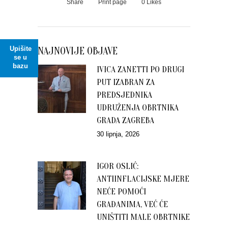
Share
Print page
0
Likes
Upišite
NAJNOVIJE OBJAVE
se u
bazu
IVICA ZANETTI PO DRUGI
PUT IZABRAN ZA
PREDSJEDNIKA
UDRUŽENJA OBRTNIKA
GRADA ZAGREBA
30 lipnja, 2026
IGOR OSLIĆ:
ANTIINFLACIJSKE MJERE
NEĆE POMOĆI
GRAĐANIMA, VEĆ ĆE
UNIŠTITI MALE OBRTNIKE