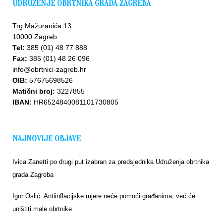
UDRUŽENJE OBRTNIKA GRADA ZAGREBA
Trg Mažuranića 13
10000 Zagreb
Tel:
385 (01) 48 77 888
Fax:
385 (01) 48 26 096
info@obrtnici-zagreb.hr
OIB:
57675698526
Matični broj:
3227855
IBAN:
HR6524840081101730805
NAJNOVIJE OBJAVE
Ivica Zanetti po drugi put izabran za predsjednika Udruženja obrtnika
grada Zagreba
Igor Oslić: Antiinflacijske mjere neće pomoći građanima, već će
uništiti male obrtnike