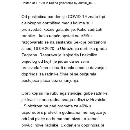
Posted at 11:53h
in
Kožna galanterija
by
admin_ibk
Od posljedica pandemije COVID-19 znato trpi
cjelokupno obrtništvo među kojima su i
proizvođači kožne galanterije. Kako zadržati
radnike…kako uopće opstati na tržištu
razgovaralo se na sastanku Sekcije održanom
sinoć, 16.09.2020. u Udruženju obrtnika grada
Zagreba. Rasprava je iznjedrila i nekoliko
prijedlog od kojih je jedan da se svim
proizvođačima ukinu ili upola smanje davanja i
doprinosi za radnike čime bi se osigurala
postojeća plaća bez smanjenja.
Obrti koji su na rubu egzistencije, gube radnike
jer kvalificirana radna snaga odlazi iz Hrvatske
. S obzirom na pad prometa za 40% u
usporedbi s proteklim godinama, nemoguće je
održati plaće na humanom nivou, a kamoli
privući nove radnike. Ukidanjem doprinosa bi