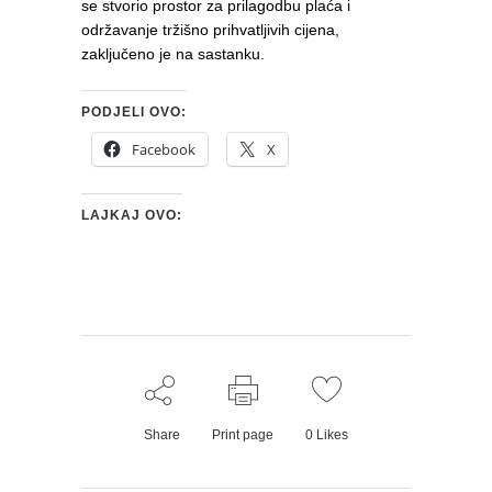
se stvorio prostor za prilagodbu plaća i
održavanje tržišno prihvatljivih cijena,
zaključeno je na sastanku.
PODJELI OVO:
Facebook
X
LAJKAJ OVO:
Share
Print page
0
Likes