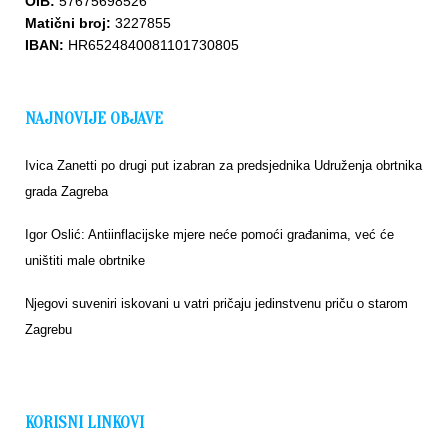
OIB:
57675698526
Matični broj:
3227855
IBAN:
HR6524840081101730805
NAJNOVIJE OBJAVE
Ivica Zanetti po drugi put izabran za predsjednika Udruženja obrtnika
grada Zagreba
Igor Oslić: Antiinflacijske mjere neće pomoći građanima, već će
uništiti male obrtnike
Njegovi suveniri iskovani u vatri pričaju jedinstvenu priču o starom
Zagrebu
KORISNI LINKOVI