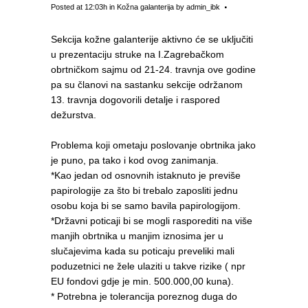
Posted at 12:03h
in
Kožna galanterija
by
admin_ibk
Sekcija kožne galanterije aktivno će se uključiti
u prezentaciju struke na I.Zagrebačkom
obrtničkom sajmu od 21-24. travnja ove godine
pa su članovi na sastanku sekcije održanom
13. travnja dogovorili detalje i raspored
dežurstva.
Problema koji ometaju poslovanje obrtnika jako
je puno, pa tako i kod ovog zanimanja.
*Kao jedan od osnovnih istaknuto je previše
papirologije za što bi trebalo zaposliti jednu
osobu koja bi se samo bavila papirologijom.
*Državni poticaji bi se mogli rasporediti na više
manjih obrtnika u manjim iznosima jer u
slučajevima kada su poticaju preveliki mali
poduzetnici ne žele ulaziti u takve rizike ( npr
EU fondovi gdje je min. 500.000,00 kuna).
* Potrebna je tolerancija poreznog duga do