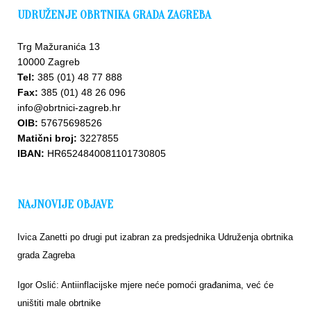
UDRUŽENJE OBRTNIKA GRADA ZAGREBA
Trg Mažuranića 13
10000 Zagreb
Tel:
385 (01) 48 77 888
Fax:
385 (01) 48 26 096
info@obrtnici-zagreb.hr
OIB:
57675698526
Matični broj:
3227855
IBAN:
HR6524840081101730805
NAJNOVIJE OBJAVE
Ivica Zanetti po drugi put izabran za predsjednika Udruženja obrtnika
grada Zagreba
Igor Oslić: Antiinflacijske mjere neće pomoći građanima, već će
uništiti male obrtnike