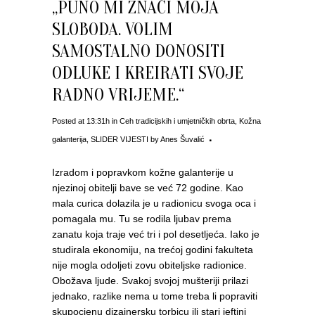
„PUNO MI ZNAČI MOJA
SLOBODA. VOLIM
SAMOSTALNO DONOSITI
ODLUKE I KREIRATI SVOJE
RADNO VRIJEME.“
Posted at 13:31h
in
Ceh tradicijskih i umjetničkih obrta
,
Kožna
galanterija
,
SLIDER VIJESTI
by
Anes Šuvalić
Izradom i popravkom kožne galanterije u
njezinoj obitelji bave se već 72 godine. Kao
mala curica dolazila je u radionicu svoga oca i
pomagala mu. Tu se rodila ljubav prema
zanatu koja traje već tri i pol desetljeća. Iako je
studirala ekonomiju, na trećoj godini fakulteta
nije mogla odoljeti zovu obiteljske radionice.
Obožava ljude. Svakoj svojoj mušteriji prilazi
jednako, razlike nema u tome treba li popraviti
skupocjenu dizajnersku torbicu ili stari jeftini