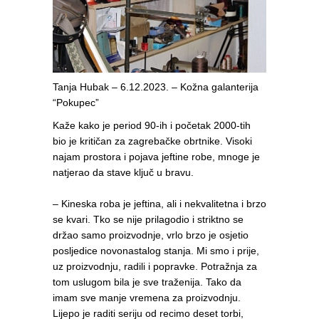
Tanja Hubak – 6.12.2023. – Kožna galanterija
“Pokupec”
Kaže kako je period 90-ih i početak 2000-tih
bio je kritičan za zagrebačke obrtnike. Visoki
najam prostora i pojava jeftine robe, mnoge je
natjerao da stave ključ u bravu.
– Kineska roba je jeftina, ali i nekvalitetna i brzo
se kvari. Tko se nije prilagodio i striktno se
držao samo proizvodnje, vrlo brzo je osjetio
posljedice novonastalog stanja. Mi smo i prije,
uz proizvodnju, radili i popravke. Potražnja za
tom uslugom bila je sve traženija. Tako da
imam sve manje vremena za proizvodnju.
Lijepo je raditi seriju od recimo deset torbi,