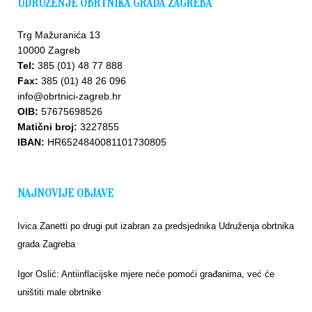
UDRUŽENJE OBRTNIKA GRADA ZAGREBA
Trg Mažuranića 13
10000 Zagreb
Tel:
385 (01) 48 77 888
Fax:
385 (01) 48 26 096
info@obrtnici-zagreb.hr
OIB:
57675698526
Matični broj:
3227855
IBAN:
HR6524840081101730805
NAJNOVIJE OBJAVE
Ivica Zanetti po drugi put izabran za predsjednika Udruženja obrtnika
grada Zagreba
Igor Oslić: Antiinflacijske mjere neće pomoći građanima, već će
uništiti male obrtnike