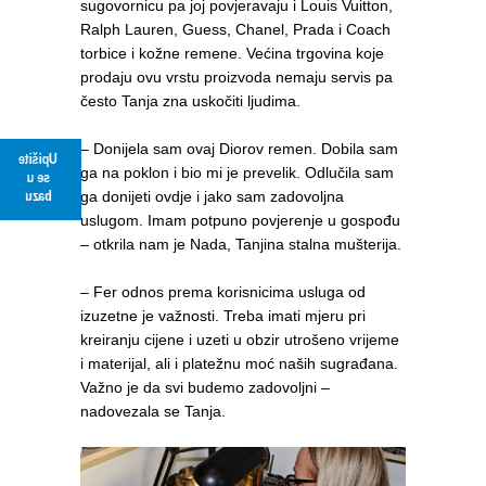
sugovornicu pa joj povjeravaju i Louis Vuitton,
Ralph Lauren, Guess, Chanel, Prada i Coach
torbice i kožne remene. Većina trgovina koje
prodaju ovu vrstu proizvoda nemaju servis pa
često Tanja zna uskočiti ljudima.
– Donijela sam ovaj Diorov remen. Dobila sam
Upišite
ga na poklon i bio mi je prevelik. Odlučila sam
se u
ga donijeti ovdje i jako sam zadovoljna
bazu
uslugom. Imam potpuno povjerenje u gospođu
– otkrila nam je Nada, Tanjina stalna mušterija.
– Fer odnos prema korisnicima usluga od
izuzetne je važnosti. Treba imati mjeru pri
kreiranju cijene i uzeti u obzir utrošeno vrijeme
i materijal, ali i platežnu moć naših sugrađana.
Važno je da svi budemo zadovoljni –
nadovezala se Tanja.