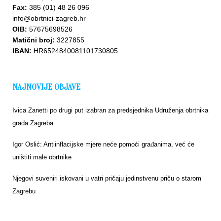
Fax:
385 (01) 48 26 096
info@obrtnici-zagreb.hr
OIB:
57675698526
Matični broj:
3227855
IBAN:
HR6524840081101730805
NAJNOVIJE OBJAVE
Ivica Zanetti po drugi put izabran za predsjednika Udruženja obrtnika
grada Zagreba
Igor Oslić: Antiinflacijske mjere neće pomoći građanima, već će
uništiti male obrtnike
Njegovi suveniri iskovani u vatri pričaju jedinstvenu priču o starom
Zagrebu