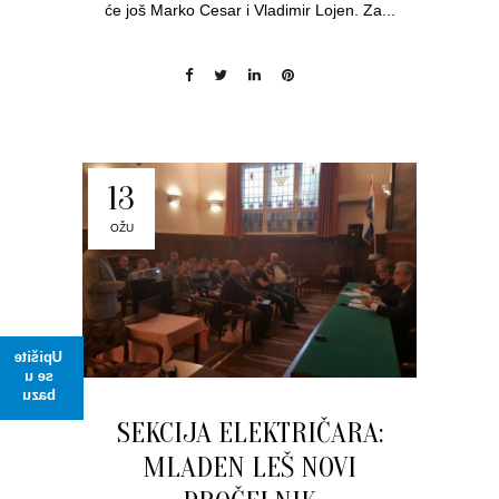
će još Marko Cesar i Vladimir Lojen. Za...
13
OŽU
Upišite
se u
bazu
SEKCIJA ELEKTRIČARA:
MLADEN LEŠ NOVI