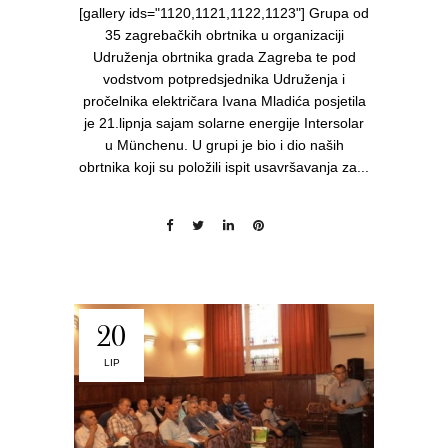
[gallery ids="1120,1121,1122,1123"] Grupa od
35 zagrebačkih obrtnika u organizaciji
Udruženja obrtnika grada Zagreba te pod
vodstvom potpredsjednika Udruženja i
pročelnika električara Ivana Mladića posjetila
je 21.lipnja sajam solarne energije Intersolar
u Münchenu. U grupi je bio i dio naših
obrtnika koji su položili ispit usavršavanja za...
20
LIP