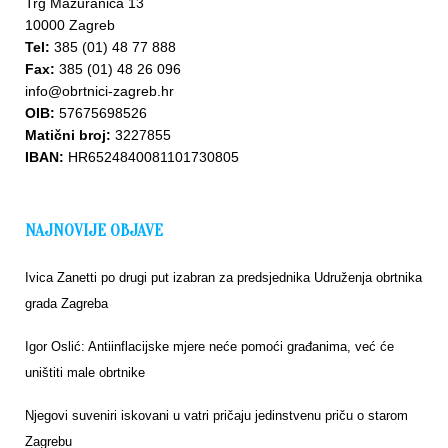
Trg Mažuranića 13
10000 Zagreb
Tel:
385 (01) 48 77 888
Fax:
385 (01) 48 26 096
info@obrtnici-zagreb.hr
OIB:
57675698526
Matični broj:
3227855
IBAN:
HR6524840081101730805
NAJNOVIJE OBJAVE
Ivica Zanetti po drugi put izabran za predsjednika Udruženja obrtnika
grada Zagreba
Igor Oslić: Antiinflacijske mjere neće pomoći građanima, već će
uništiti male obrtnike
Njegovi suveniri iskovani u vatri pričaju jedinstvenu priču o starom
Zagrebu