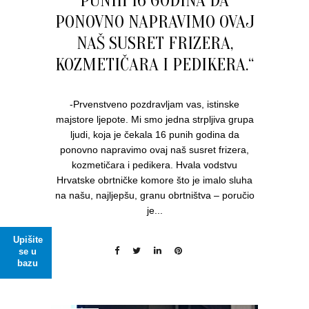
PUNIH 16 GODINA DA
PONOVNO NAPRAVIMO OVAJ
NAŠ SUSRET FRIZERA,
KOZMETIČARA I PEDIKERA.“
-Prvenstveno pozdravljam vas, istinske
majstore ljepote. Mi smo jedna strpljiva grupa
ljudi, koja je čekala 16 punih godina da
ponovno napravimo ovaj naš susret frizera,
kozmetičara i pedikera. Hvala vodstvu
Hrvatske obrtničke komore što je imalo sluha
na našu, najljepšu, granu obrtništva – poručio
je...
Upišite
se u
bazu