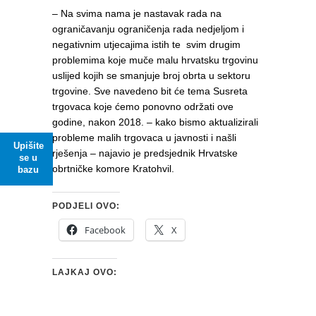
– Na svima nama je nastavak rada na
ograničavanju ograničenja rada nedjeljom i
negativnim utjecajima istih te svim drugim
problemima koje muče malu hrvatsku trgovinu
uslijed kojih se smanjuje broj obrta u sektoru
trgovine. Sve navedeno bit će tema Susreta
trgovaca koje ćemo ponovno održati ove
godine, nakon 2018. – kako bismo aktualizirali
probleme malih trgovaca u javnosti i našli
Upišite
rješenja – najavio je predsjednik Hrvatske
se u
obrtničke komore Kratohvil.
bazu
PODJELI OVO:
Facebook
X
LAJKAJ OVO: