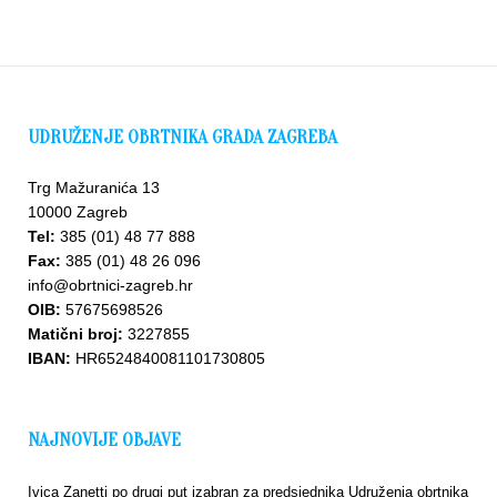
UDRUŽENJE OBRTNIKA GRADA ZAGREBA
Trg Mažuranića 13
10000 Zagreb
Tel:
385 (01) 48 77 888
Fax:
385 (01) 48 26 096
info@obrtnici-zagreb.hr
OIB:
57675698526
Matični broj:
3227855
IBAN:
HR6524840081101730805
NAJNOVIJE OBJAVE
Ivica Zanetti po drugi put izabran za predsjednika Udruženja obrtnika