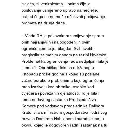
svijeća, suvenirnicama – onima čije je
poslovanje usmjereno upravo na nedjelje,
uslijed čega se ne može očekivati prelijevanje
prometa na druge dane.
– Vlada RH je pokazala razumijevanje spram
onih najranjivijih i najpogođenijih ovim
ograničenjem te je blagdan Svih svetih
proglasila sajmenim danom na razini Hrvatske.
Problematika ograničenja rada nedjeljom bila je
i tema 1. Obrtničkog fokusa održanog u
listopadu prošle godine s kojeg su poslane
važne poruke o problemima koje ograničenja
rada izazivaju kod obrtnika, osobito kod
cvjećara i povezanih djelatnosti. To je bila i
tema nedavnog sastanka Predsjedništva
Komore pod vodstvom predsjednika Dalibora
Kratohvila s ministrom gospodarstva i održivog
razvoja Damirom Habijanom i suradnicima, u
okviru kojeg je dogovoren radni sastanak na tu