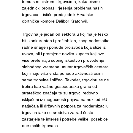
temu s ministrom i trgovcima, kako bismo
zajednički pronašli rješenja problema naših
trgovaca – ističe predsjednik Hrvatske
obrtničke komore Dalibor Kratohvil.
Trgovina je jedan od sektora u kojima je teško
biti konkurentan i profitabilan, zbog nedostatka
radne snage i ponude proizvoda koja stiže iz
uvoza, ali i promjene navika kupaca koji sve
više preferiraju šoping iskustvo i provođenje
slobodnog vremena unutar trgovačkih centara
koji imaju više vrsta ponude aktivnosti osim
same trgovine i slično. Također, trgovinu se ne
tretira kao važnu gospodarsku granu od
strateškog značaja te su trgovci redovno
isključeni iz mogućnosti prijava na neki od EU
natječaja ili državnih potpora za modernizaciju
trgovina iako su sredstva za rad često
zastarjela te interes i potrebe velike, posebice
one malih trgovaca.