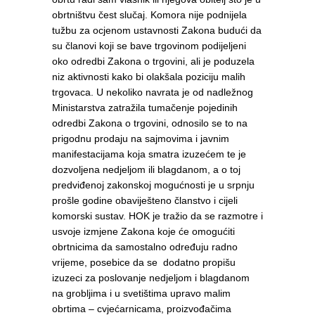
obrtništvu čest slučaj. Komora nije podnijela
tužbu za ocjenom ustavnosti Zakona budući da
su članovi koji se bave trgovinom podijeljeni
oko odredbi Zakona o trgovini, ali je poduzela
niz aktivnosti kako bi olakšala poziciju malih
trgovaca. U nekoliko navrata je od nadležnog
Ministarstva zatražila tumačenje pojedinih
odredbi Zakona o trgovini, odnosilo se to na
prigodnu prodaju na sajmovima i javnim
manifestacijama koja smatra izuzećem te je
dozvoljena nedjeljom ili blagdanom, a o toj
predviđenoj zakonskoj mogućnosti je u srpnju
prošle godine obaviješteno članstvo i cijeli
komorski sustav. HOK je tražio da se razmotre i
usvoje izmjene Zakona koje će omogućiti
obrtnicima da samostalno određuju radno
vrijeme, posebice da se dodatno propišu
izuzeci za poslovanje nedjeljom i blagdanom
na grobljima i u svetištima upravo malim
obrtima – cvjećarnicama, proizvođačima