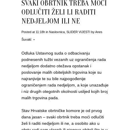
SVAKI OBRTNIK TREBA MOĆI
ODLUČITI ŽELI LI RADITI
NEDJELJOM ILI NE
Posted at 11:18h
in
Naslovnica
,
SLIDER VIJESTI
by
Anes
Šuvalić
Odluka Ustavnog suda o odbacivanju
podnesenih tužbi vezanih uz ograničenja rada
nedjeljom dodatno otežava opstanak i
poslovanje malih obiteljskih trgovina koje su
najranjivije te su bile najpogođenije
ograničenjem rada nedjeljom, a koje unazađuje
i niz drugih otegotnih okolnosti uslijed kojih broj
malih trgovina pada.
Stav Hrvatske obrtničke komore je od prvog
dana jasan – svaki obrtnik treba moći odlučiti
želi li raditi nedjeljom ili ne, a osobito ako u
obrtu radi sam vlasnik ili njegova obitelj što je u