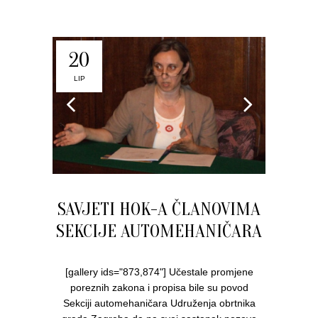
20
LIP
SAVJETI HOK-A ČLANOVIMA
SEKCIJE AUTOMEHANIČARA
[gallery ids="873,874"] Učestale promjene
poreznih zakona i propisa bile su povod
Sekciji automehaničara Udruženja obrtnika