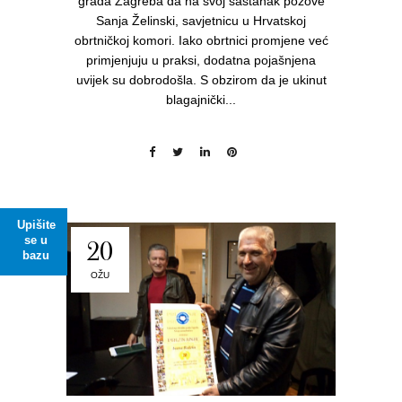
grada Zagreba da na svoj sastanak pozove
Sanja Želinski, savjetnicu u Hrvatskoj
obrtničkoj komori. Iako obrtnici promjene već
primjenjuju u praksi, dodatna pojašnjena
uvijek su dobrodošla. S obzirom da je ukinut
blagajnički...
Upišite
se u
20
bazu
OŽU