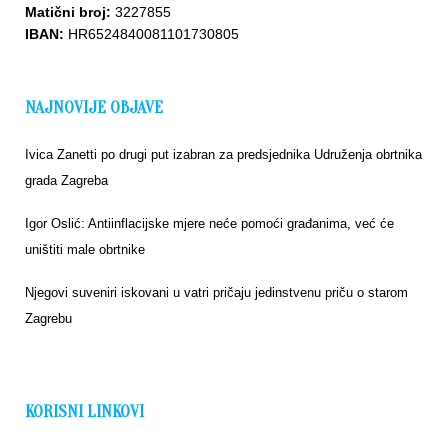
Matični broj:
3227855
IBAN:
HR6524840081101730805
NAJNOVIJE OBJAVE
Ivica Zanetti po drugi put izabran za predsjednika Udruženja obrtnika
grada Zagreba
Igor Oslić: Antiinflacijske mjere neće pomoći građanima, već će
uništiti male obrtnike
Njegovi suveniri iskovani u vatri pričaju jedinstvenu priču o starom
Zagrebu
KORISNI LINKOVI