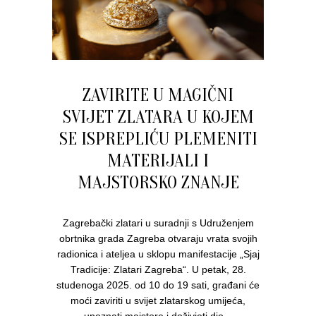
ZAVIRITE U MAGIČNI
SVIJET ZLATARA U KOJEM
SE ISPREPLIĆU PLEMENITI
MATERIJALI I
MAJSTORSKO ZNANJE
Zagrebački zlatari u suradnji s Udruženjem
obrtnika grada Zagreba otvaraju vrata svojih
radionica i ateljea u sklopu manifestacije „Sjaj
Tradicije: Zlatari Zagreba“. U petak, 28.
studenoga 2025. od 10 do 19 sati, građani će
moći zaviriti u svijet zlatarskog umijeća,
upoznati majstore i doživjeti dio...