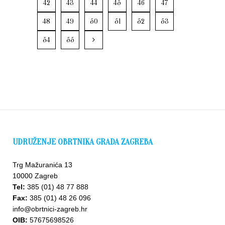
42
43
44
45
46
47
48
49
50
51
52
53
54
55
UDRUŽENJE OBRTNIKA GRADA ZAGREBA
Trg Mažuranića 13
10000 Zagreb
Tel:
385 (01) 48 77 888
Fax:
385 (01) 48 26 096
info@obrtnici-zagreb.hr
OIB:
57675698526