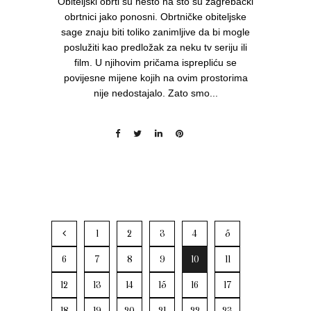
Obiteljski obrti su nešto na što su zagrebački
obrtnici jako ponosni. Obrtničke obiteljske
sage znaju biti toliko zanimljive da bi mogle
poslužiti kao predložak za neku tv seriju ili
film. U njihovim pričama isprepliću se
povijesne mijene kojih na ovim prostorima
nije nedostajalo. Zato smo...
1
2
3
4
5
6
7
8
9
10
11
12
13
14
15
16
17
18
19
20
21
22
23