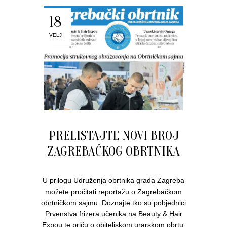
18
VELJ
PRELISTAJTE NOVI BROJ
ZAGREBAČKOG OBRTNIKA
U prilogu Udruženja obrtnika grada Zagreba
možete pročitati reportažu o Zagrebačkom
obrtničkom sajmu. Doznajte tko su pobjednici
Prvenstva frizera učenika na Beauty & Hair
Expou te priču o obiteljskom urarskom obrtu.