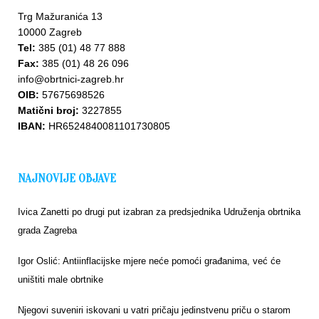
Trg Mažuranića 13
10000 Zagreb
Tel:
385 (01) 48 77 888
Fax:
385 (01) 48 26 096
info@obrtnici-zagreb.hr
OIB:
57675698526
Matični broj:
3227855
IBAN:
HR6524840081101730805
NAJNOVIJE OBJAVE
Ivica Zanetti po drugi put izabran za predsjednika Udruženja obrtnika
grada Zagreba
Igor Oslić: Antiinflacijske mjere neće pomoći građanima, već će
uništiti male obrtnike
Njegovi suveniri iskovani u vatri pričaju jedinstvenu priču o starom