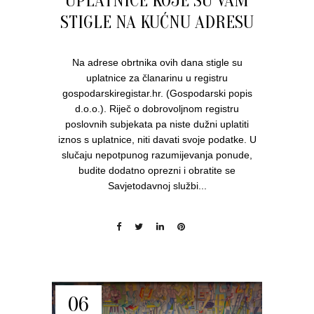
UPLATNICE KOJE SU VAM
STIGLE NA KUĆNU ADRESU
Na adrese obrtnika ovih dana stigle su
uplatnice za članarinu u registru
gospodarskiregistar.hr. (Gospodarski popis
d.o.o.). Riječ o dobrovoljnom registru
poslovnih subjekata pa niste dužni uplatiti
iznos s uplatnice, niti davati svoje podatke. U
slučaju nepotpunog razumijevanja ponude,
budite dodatno oprezni i obratite se
Savjetodavnoj službi...
06