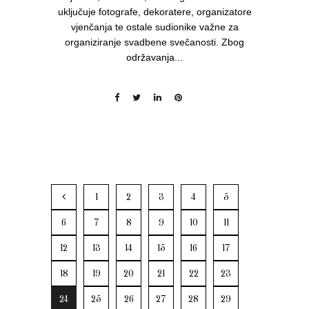
uključuje fotografe, dekoratere, organizatore
vjenčanja te ostale sudionike važne za
organiziranje svadbene svečanosti. Zbog
održavanja...
1
2
3
4
5
6
7
8
9
10
11
12
13
14
15
16
17
18
19
20
21
22
23
24
25
26
27
28
29