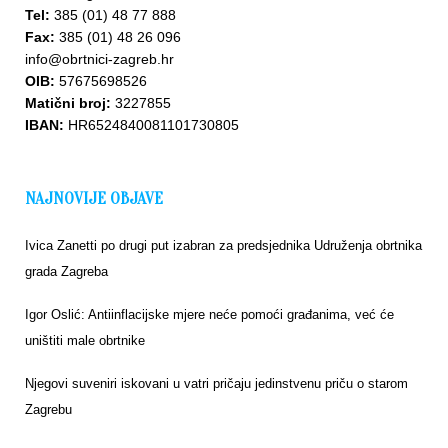
Tel:
385 (01) 48 77 888
Fax:
385 (01) 48 26 096
info@obrtnici-zagreb.hr
OIB:
57675698526
Matični broj:
3227855
IBAN:
HR6524840081101730805
NAJNOVIJE OBJAVE
Ivica Zanetti po drugi put izabran za predsjednika Udruženja obrtnika
grada Zagreba
Igor Oslić: Antiinflacijske mjere neće pomoći građanima, već će
uništiti male obrtnike
Njegovi suveniri iskovani u vatri pričaju jedinstvenu priču o starom
Zagrebu