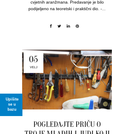
cvjetnih aranžmana. Predavanje je bilo
podijeljeno na teoretski i praktični dio. -...
05
VELJ
Upišite
se u
bazu
POGLEDAJTE PRIČU O
TROJE MLADIH LJUDI KOJI