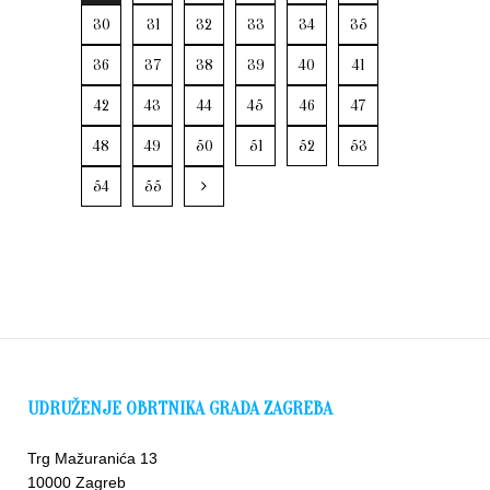
30
31
32
33
34
35
36
37
38
39
40
41
42
43
44
45
46
47
48
49
50
51
52
53
54
55
UDRUŽENJE OBRTNIKA GRADA ZAGREBA
Trg Mažuranića 13
10000 Zagreb