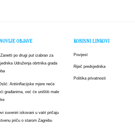
NOVIJE OBJAVE
KORISNI LINKOVI
Povijest
 Zanetti po drugi put izabran za
jednika Udruženja obrtnika grada
Riječ predsjednika
eba
Politika privatnosti
Oslić: Antiinflacijske mjere neće
i građanima, već će uništiti male
ike
vi suveniri iskovani u vatri pričaju
stvenu priču o starom Zagrebu