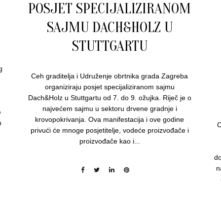
POSJET SPECIJALIZIRANOM
I
SAJMU DACH&HOLZ U
STUTTGARTU
g
Ceh graditelja i Udruženje obrtnika grada Zagreba
organiziraju posjet specijaliziranom sajmu
Dach&Holz u Stuttgartu od 7. do 9. ožujka. Riječ je o
g
najvećem sajmu u sektoru drvene gradnje i
e
krovopokrivanja. Ova manifestacija i ove godine
n
C
privući će mnoge posjetitelje, vodeće proizvođače i
proizvođače kao i...
do
n