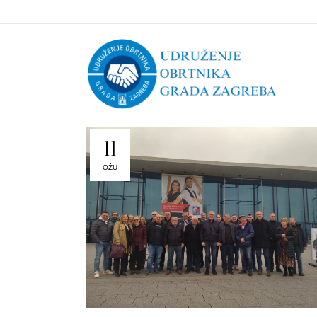
11
OŽU