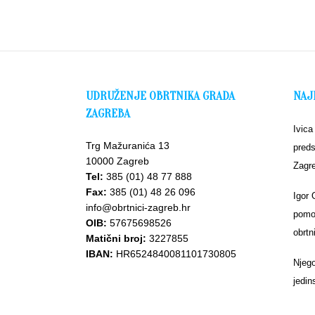
UDRUŽENJE OBRTNIKA GRADA
NAJ
ZAGREBA
Ivica
Trg Mažuranića 13
preds
10000 Zagreb
Zagr
Tel:
385 (01) 48 77 888
Fax:
385 (01) 48 26 096
Igor 
info@obrtnici-zagreb.hr
pomoć
OIB:
57675698526
obrtn
Matični broj:
3227855
IBAN:
HR6524840081101730805
Njego
jedin