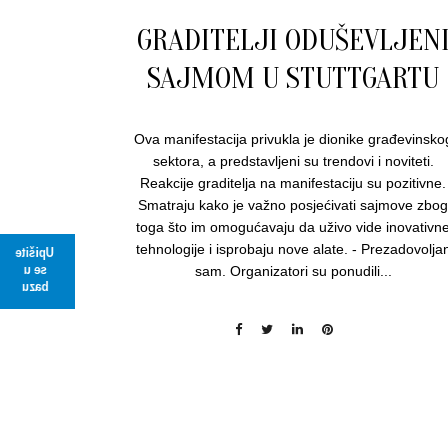
GRADITELJI ODUŠEVLJEN
SAJMOM U STUTTGARTU
Ova manifestacija privukla je dionike građevinsko
sektora, a predstavljeni su trendovi i noviteti.
Reakcije graditelja na manifestaciju su pozitivne.
Smatraju kako je važno posjećivati sajmove zbo
toga što im omogućavaju da uživo vide inovativn
tehnologije i isprobaju nove alate. - Prezadovolja
Upišite
se u
sam. Organizatori su ponudili...
bazu