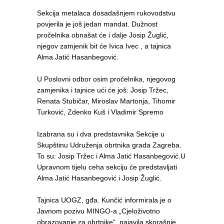
Sekcija metalaca dosadašnjem rukovodstvu
povjerila je još jedan mandat. Dužnost
pročelnika obnašat će i dalje Josip Žuglić,
njegov zamjenik bit će Ivica Ivec , a tajnica
Alma Jatić Hasanbegović.
U Poslovni odbor osim pročelnika, njegovog
zamjenika i tajnice ući će još: Josip Tržec,
Renata Stubičar, Miroslav Martonja, Tihomir
Turković, Zdenko Kuš i Vladimir Spremo
Izabrana su i dva predstavnika Sekcije u
Skupštinu Udruženja obrtnika grada Zagreba.
To su: Josip Tržec i Alma Jatić Hasanbegović.U
Upravnom tijelu ceha sekciju će predstavljati
Alma Jatić Hasanbegović i Josip Žuglić.
Tajnica UOGZ, gđa. Kunčić informirala je o
Javnom pozivu MINGO-a „Cjeloživotno
obrazovanje za obrtnike“, najavila skorašnje