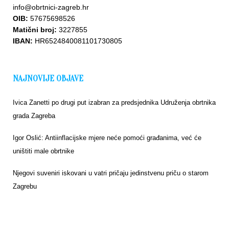
info@obrtnici-zagreb.hr
OIB:
57675698526
Matični broj:
3227855
IBAN:
HR6524840081101730805
NAJNOVIJE OBJAVE
Ivica Zanetti po drugi put izabran za predsjednika Udruženja obrtnika
grada Zagreba
Igor Oslić: Antiinflacijske mjere neće pomoći građanima, već će
uništiti male obrtnike
Njegovi suveniri iskovani u vatri pričaju jedinstvenu priču o starom
Zagrebu