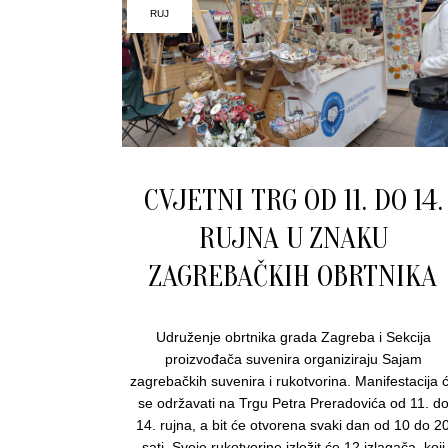
RUJ
CVJETNI TRG OD 11. DO 14.
RUJNA U ZNAKU
ZAGREBAČKIH OBRTNIKA
Udruženje obrtnika grada Zagreba i Sekcija
proizvođača suvenira organiziraju Sajam
zagrebačkih suvenira i rukotvorina. Manifestacija 
se održavati na Trgu Petra Preradovića od 11. d
14. rujna, a bit će otvorena svaki dan od 10 do 2
sati. Svoje rukotvorine izložit će 12 izlagača, koji