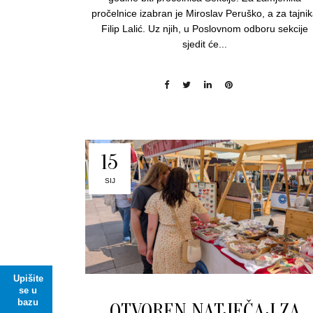
pročelnice izabran je Miroslav Peruško, a za tajni
Filip Lalić. Uz njih, u Poslovnom odboru sekcije
sjedit će...
15
SIJ
Upišite
se u
bazu
OTVOREN NATJEČAJ ZA