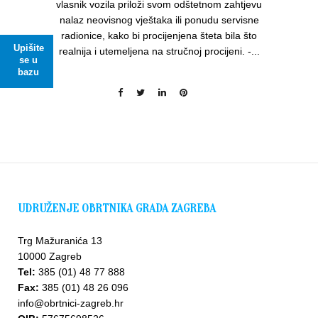
vlasnik vozila priloži svom odštetnom zahtjevu
nalaz neovisnog vještaka ili ponudu servisne
radionice, kako bi procijenjena šteta bila što
Upišite
realnija i utemeljena na stručnoj procijeni. -...
se u
bazu
UDRUŽENJE OBRTNIKA GRADA ZAGREBA
Trg Mažuranića 13
10000 Zagreb
Tel:
385 (01) 48 77 888
Fax:
385 (01) 48 26 096
info@obrtnici-zagreb.hr