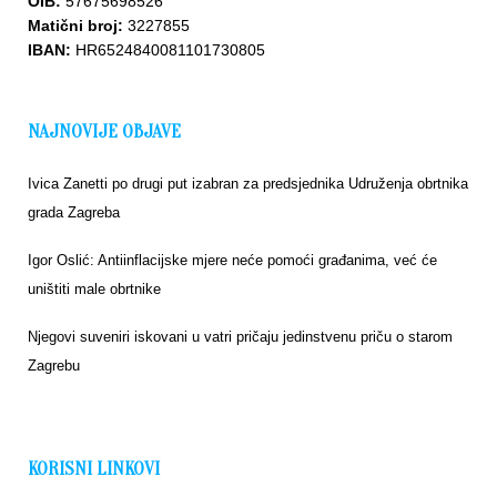
OIB:
57675698526
Matični broj:
3227855
IBAN:
HR6524840081101730805
NAJNOVIJE OBJAVE
Ivica Zanetti po drugi put izabran za predsjednika Udruženja obrtnika
grada Zagreba
Igor Oslić: Antiinflacijske mjere neće pomoći građanima, već će
uništiti male obrtnike
Njegovi suveniri iskovani u vatri pričaju jedinstvenu priču o starom
Zagrebu
KORISNI LINKOVI