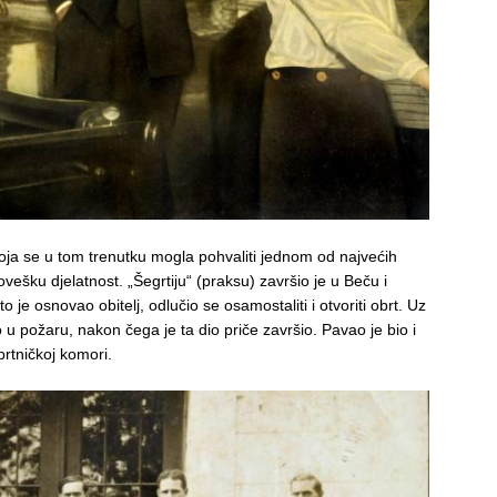
koja se u tom trenutku mogla pohvaliti jednom od najvećih
govešku djelatnost. „Šegrtiju“ (praksu) završio je u Beču i
je osnovao obitelj, odlučio se osamostaliti i otvoriti obrt. Uz
dao u požaru, nakon čega je ta dio priče završio. Pavao je bio i
rtničkoj komori.