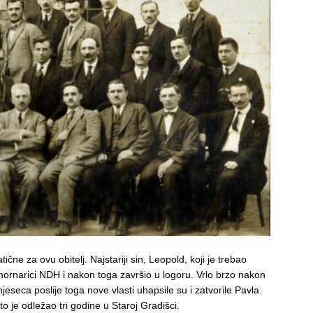
tične za ovu obitelj. Najstariji sin, Leopold, koji je trebao
 mornarici NDH i nakon toga završio u logoru. Vrlo brzo nakon
jeseca poslije toga nove vlasti uhapsile su i zatvorile Pavla
to je odležao tri godine u Staroj Gradišci.