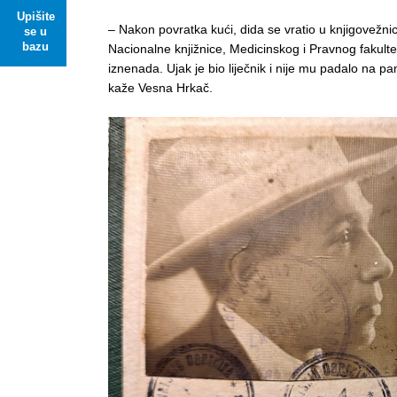
Upišite
– Nakon povratka kući, dida se vratio u knjigovežnic
se u
bazu
Nacionalne knjižnice, Medicinskog i Pravnog fakultet
iznenada. Ujak je bio liječnik i nije mu padalo na p
kaže Vesna Hrkač.