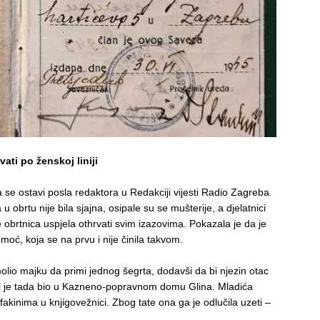
ati po ženskoj liniji
da se ostavi posla redaktora u Redakciji vijesti Radio Zagreba
u obrtu nije bila sjajna, osipale su se mušterije, a djelatnici
 se obrtnica uspjela othrvati svim izazovima. Pokazala je da je
moć, koja se na prvu i nije činila takvom.
olio majku da primi jednog šegrta, dodavši da bi njezin otac
koji je tada bio u Kazneno-popravnom domu Glina. Mladića
s fakinima u knjigovežnici. Zbog tate ona ga je odlučila uzeti –