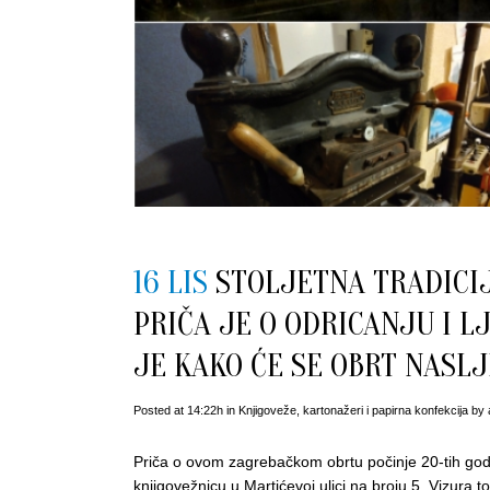
16 LIS
STOLJETNA TRADICIJ
PRIČA JE O ODRICANJU I L
JE KAKO ĆE SE OBRT NASLJ
Posted at 14:22h
in
Knjigoveže, kartonažeri i papirna konfekcija
by
Priča o ovom zagrebačkom obrtu počinje 20-tih godi
knjigovežnicu u Martićevoj ulici na broju 5. Vizura 