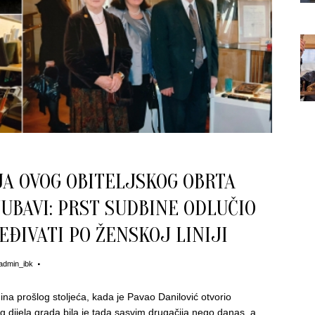
A OVOG OBITELJSKOG OBRTA
JUBAVI: PRST SUDBINE ODLUČIO
EĐIVATI PO ŽENSKOJ LINIJI
admin_ibk
na prošlog stoljeća, kada je Pavao Danilović otvorio
tog dijela grada bila je tada sasvim drugačija nego danas, a