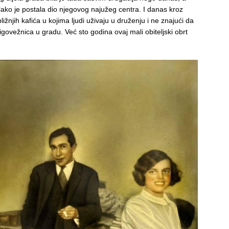
olako je postala dio njegovog najužeg centra. I danas kroz
žnjih kafića u kojima ljudi uživaju u druženju i ne znajući da
jigovežnica u gradu. Već sto godina ovaj mali obiteljski obrt