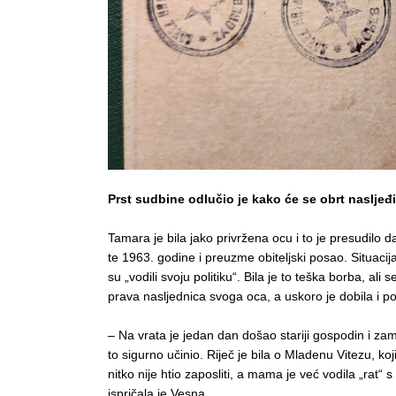
Prst sudbine odlučio je kako će se obrt nasljeđiv
Tamara je bila jako privržena ocu i to je presudilo 
te 1963. godine i preuzme obiteljski posao. Situacija 
su „vodili svoju politiku“. Bila je to teška borba, ali
prava nasljednica svoga oca, a uskoro je dobila i po
– Na vrata je jedan dan došao stariji gospodin i zam
to sigurno učinio. Riječ je bila o Mladenu Vitezu, 
nitko nije htio zaposliti, a mama je već vodila „rat“ 
ispričala je Vesna.