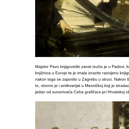
Majstor Pavo knjigoveški zanat izučio je u Padovi, 
knjižnica u Europi te je imala izrazito razvijenu knji
nakon toga se zaposlio u Zagrebu u struci. Nakon što 
to, otvorio je i antikvarijat u Mesničkoj koji je stra
jedan od suosnivača Ceha grafičara pri Hrvatskoj ob