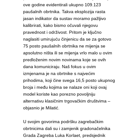
ove godine evidentirali ukupno 109.123
paušalnih obrtnika. Takva eksplozija rasta
jasan indikator da sustav moramo pažljivo
kalibrirati, kako bismo očuvali njegovu
pravednost i održivost. Pritom je ključno
naglasiti umirujuću činjenicu da se za gotovo
75 posto paušalnih obrtnika ne mijenja se
apsolutno ništa ili se mijenja vrlo malo u ovim
predloženim novim novinama koje se ovih
dana komuniciraju. Naš fokus u ovim
izmjenama je na obrtnike s najvećim
prihodima, koji čine svega 16,5 posto ukupnog
broja i među kojima se nalaze oni koji ovaj
model koriste kao porezno povoljniju
alternativu klasičnim trgovačkim društvima –
objasnio je Milatić.
U svojim govorima podršku zagrebačkim
obrtnicima dali su i zamjenik gradonačelnika
Grada Zagreba Luka Korlaet, predsjednik