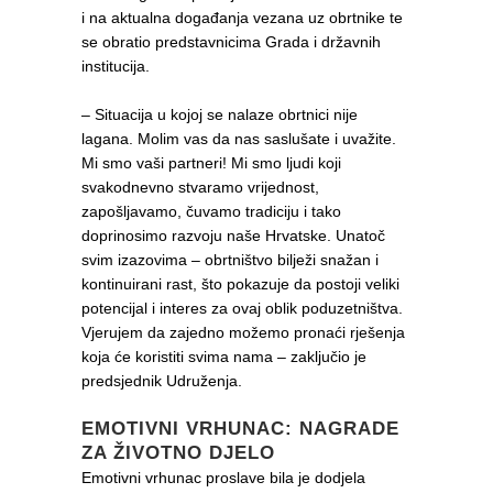
i na aktualna događanja vezana uz obrtnike te
se obratio predstavnicima Grada i državnih
institucija.
– Situacija u kojoj se nalaze obrtnici nije
lagana. Molim vas da nas saslušate i uvažite.
Mi smo vaši partneri! Mi smo ljudi koji
svakodnevno stvaramo vrijednost,
zapošljavamo, čuvamo tradiciju i tako
doprinosimo razvoju naše Hrvatske. Unatoč
svim izazovima – obrtništvo bilježi snažan i
kontinuirani rast, što pokazuje da postoji veliki
potencijal i interes za ovaj oblik poduzetništva.
Vjerujem da zajedno možemo pronaći rješenja
koja će koristiti svima nama – zaključio je
predsjednik Udruženja.
EMOTIVNI VRHUNAC: NAGRADE
ZA ŽIVOTNO DJELO
Emotivni vrhunac proslave bila je dodjela