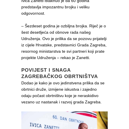
Ivica Zanetti istaknuo je da 60 godina
predstavlja impozantnu brojku i veliku
odgovornost.
– Šezdeset godina je ozbiljna brojka. Riječ je o
šest desetljeća od obnove rada našeg
Udruženja. Ovo je prilika da se pozovu prijatelji
iz cijele Hrvatske, predstavnici Grada Zagreba,
resornog ministarstva te svi partneri koji prate
projekte Udruženja – rekao je Zanetti.
POVIJEST I SNAGA
ZAGREBAČKOG OBRTNIŠTVA
Dodao je kako je ovo jedinstvena prilika da se
obrtnici druže, izmijene iskustva i zajedno
odaju počast obrtništvu koje je neraskidivo
vezano uz nastanak i razvoj grada Zagreba.