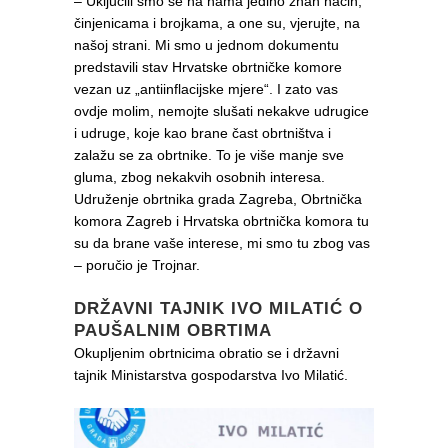
– Uključili smo se na nama jedino znan način,
činjenicama i brojkama, a one su, vjerujte, na
našoj strani. Mi smo u jednom dokumentu
predstavili stav Hrvatske obrtničke komore
vezan uz „antiinflacijske mjere“. I zato vas
ovdje molim, nemojte slušati nekakve udrugice
i udruge, koje kao brane čast obrtništva i
zalažu se za obrtnike. To je više manje sve
gluma, zbog nekakvih osobnih interesa.
Udruženje obrtnika grada Zagreba, Obrtnička
komora Zagreb i Hrvatska obrtnička komora tu
su da brane vaše interese, mi smo tu zbog vas
– poručio je Trojnar.
DRŽAVNI TAJNIK IVO MILATIĆ O
PAUŠALNIM OBRTIMA
Okupljenim obrtnicima obratio se i državni
tajnik Ministarstva gospodarstva Ivo Milatić.