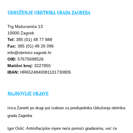
UDRUŽENJE OBRTNIKA GRADA ZAGREBA
Trg Mažuranića 13
10000 Zagreb
Tel:
385 (01) 48 77 888
Fax:
385 (01) 48 26 096
info@obrtnici-zagreb.hr
OIB:
57675698526
Matični broj:
3227855
IBAN:
HR6524840081101730805
NAJNOVIJE OBJAVE
Ivica Zanetti po drugi put izabran za predsjednika Udruženja obrtnika
grada Zagreba
Igor Oslić: Antiinflacijske mjere neće pomoći građanima, već će