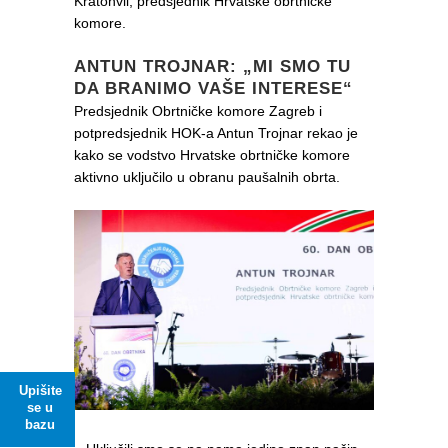
Kratohvil, predsjednik Hrvatske obrtničke
komore.
ANTUN TROJNAR: „MI SMO TU
DA BRANIMO VAŠE INTERESE“
Predsjednik Obrtničke komore Zagreb i
potpredsjednik HOK-a Antun Trojnar rekao je
kako se vodstvo Hrvatske obrtničke komore
aktivno uključilo u obranu paušalnih obrta.
Upišite
se u
bazu