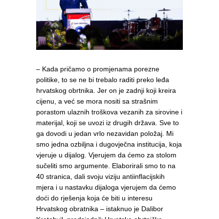
– Kada pričamo o promjenama porezne
politike, to se ne bi trebalo raditi preko leđa
hrvatskog obrtnika. Jer on je zadnji koji kreira
cijenu, a već se mora nositi sa strašnim
porastom ulaznih troškova vezanih za sirovine i
materijal, koji se uvozi iz drugih država. Sve to
ga dovodi u jedan vrlo nezavidan položaj. Mi
smo jedna ozbiljna i dugovječna institucija, koja
vjeruje u dijalog. Vjerujem da ćemo za stolom
sučeliti smo argumente. Elaborirali smo to na
40 stranica, dali svoju viziju antiinflacijskih
mjera i u nastavku dijaloga vjerujem da ćemo
doći do rješenja koja će biti u interesu
Hrvatskog obratnika – istaknuo je Dalibor