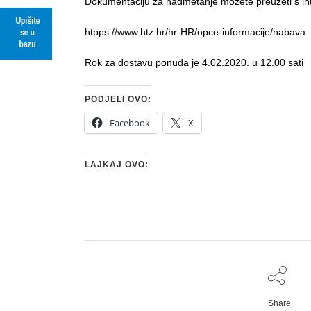
Dokumentaciju za nadmetanje možete preuzeti s int
Upišite
htpps://www.htz.hr/hr-HR/opce-informacije/nabava
se u
bazu
Rok za dostavu ponuda je 4.02.2020. u 12.00 sati
PODJELI OVO:
Facebook
X
LAJKAJ OVO:
Share