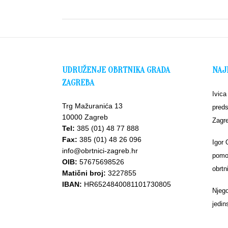
UDRUŽENJE OBRTNIKA GRADA
NAJ
ZAGREBA
Ivica
Trg Mažuranića 13
preds
10000 Zagreb
Zagr
Tel:
385 (01) 48 77 888
Fax:
385 (01) 48 26 096
Igor 
info@obrtnici-zagreb.hr
pomoć
OIB:
57675698526
obrtn
Matični broj:
3227855
IBAN:
HR6524840081101730805
Njego
jedin