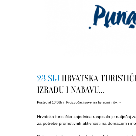
23 SIJ
HRVATSKA TURISTIČ
IZRADU I NABAVU…
Posted at 13:56h
in
Proizvođači suvenira
by
admin_ibk
Hrvatska turistička zajednica raspisala je natječaj za
za potrebe promotivnih aktivnosti na domaćem i in