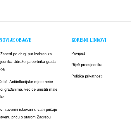
NOVIJE OBJAVE
KORISNI LINKOVI
Povijest
 Zanetti po drugi put izabran za
jednika Udruženja obrtnika grada
Riječ predsjednika
eba
Politika privatnosti
Oslić: Antiinflacijske mjere neće
i građanima, već će uništiti male
ike
vi suveniri iskovani u vatri pričaju
stvenu priču o starom Zagrebu