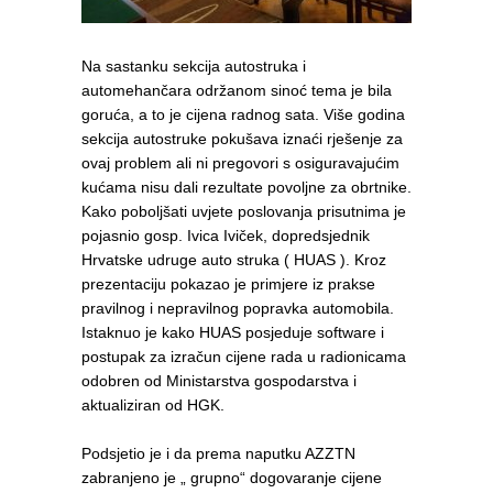
Na sastanku sekcija autostruka i
automehančara održanom sinoć tema je bila
goruća, a to je cijena radnog sata. Više godina
sekcija autostruke pokušava iznaći rješenje za
ovaj problem ali ni pregovori s osiguravajućim
kućama nisu dali rezultate povoljne za obrtnike.
Kako poboljšati uvjete poslovanja prisutnima je
pojasnio gosp. Ivica Iviček, dopredsjednik
Hrvatske udruge auto struka ( HUAS ). Kroz
prezentaciju pokazao je primjere iz prakse
pravilnog i nepravilnog popravka automobila.
Istaknuo je kako HUAS posjeduje software i
postupak za izračun cijene rada u radionicama
odobren od Ministarstva gospodarstva i
aktualiziran od HGK.
Podsjetio je i da prema naputku AZZTN
zabranjeno je „ grupno“ dogovaranje cijene