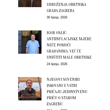
UDRUŽENJA OBRTNIKA
GRADA ZAGREBA
30 lipnja, 2026
IGOR OSLIĆ:
ANTIINFLACIJSKE MJERE
NEĆE POMOĆI
GRAĐANIMA, VEĆ ĆE
UNIŠTITI MALE OBRTNIKE
24 lipnja, 2026
NJEGOVI SUVENIRI
ISKOVANI U VATRI
PRIČAJU JEDINSTVENU
PRIČU O STAROM
ZAGREBU