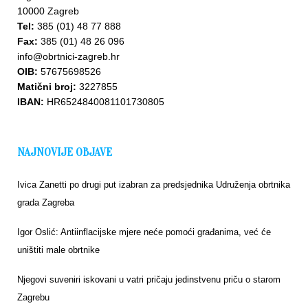
10000 Zagreb
Tel:
385 (01) 48 77 888
Fax:
385 (01) 48 26 096
info@obrtnici-zagreb.hr
OIB:
57675698526
Upišite
Matični broj:
3227855
se u
IBAN:
HR6524840081101730805
bazu
NAJNOVIJE OBJAVE
Ivica Zanetti po drugi put izabran za predsjednika Udruženja obrtnika
grada Zagreba
Igor Oslić: Antiinflacijske mjere neće pomoći građanima, već će
uništiti male obrtnike
Njegovi suveniri iskovani u vatri pričaju jedinstvenu priču o starom
Zagrebu