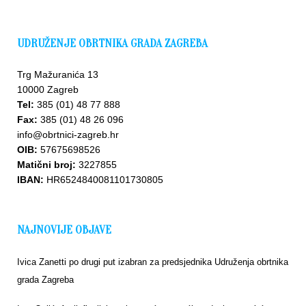
UDRUŽENJE OBRTNIKA GRADA ZAGREBA
Trg Mažuranića 13
10000 Zagreb
Tel:
385 (01) 48 77 888
Fax:
385 (01) 48 26 096
Upišite
se u
info@obrtnici-zagreb.hr
bazu
OIB:
57675698526
Matični broj:
3227855
IBAN:
HR6524840081101730805
NAJNOVIJE OBJAVE
Ivica Zanetti po drugi put izabran za predsjednika Udruženja obrtnika
grada Zagreba