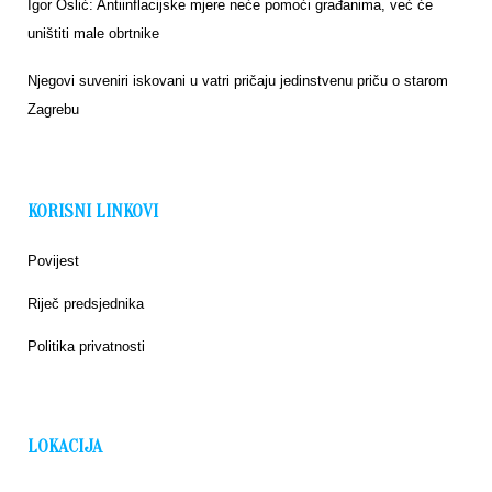
Igor Oslić: Antiinflacijske mjere neće pomoći građanima, već će
uništiti male obrtnike
Njegovi suveniri iskovani u vatri pričaju jedinstvenu priču o starom
Zagrebu
KORISNI LINKOVI
Povijest
Riječ predsjednika
Politika privatnosti
LOKACIJA