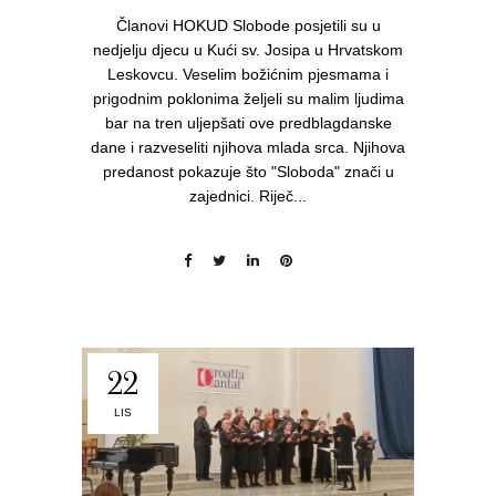
Članovi HOKUD Slobode posjetili su u
nedjelju djecu u Kući sv. Josipa u Hrvatskom
Leskovcu. Veselim božićnim pjesmama i
prigodnim poklonima željeli su malim ljudima
bar na tren uljepšati ove predblagdanske
dane i razveseliti njihova mlada srca. Njihova
predanost pokazuje što "Sloboda" znači u
zajednici. Riječ...
22
LIS