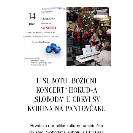
14
PRO
U SUBOTU „BOŽIĆNI
KONCERT“ HOKUD-A
„SLOBODA“ U CRKVI SV.
KVIRINA NA PANTOVČAKU
Hrvatsko obrtničko kulturno umjetničko
društvo „Sloboda“ u subotu u 18,30 sati