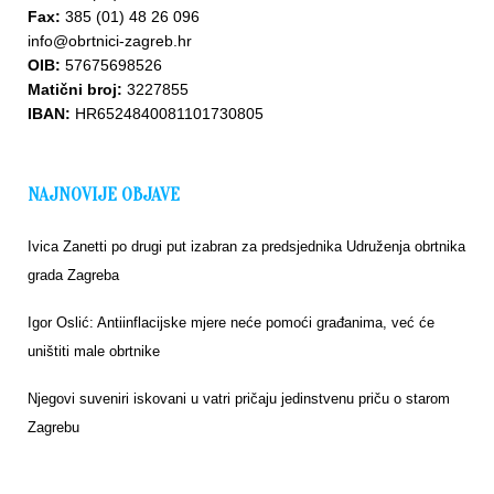
Fax:
385 (01) 48 26 096
info@obrtnici-zagreb.hr
OIB:
57675698526
Matični broj:
3227855
IBAN:
HR6524840081101730805
NAJNOVIJE OBJAVE
Ivica Zanetti po drugi put izabran za predsjednika Udruženja obrtnika
grada Zagreba
Igor Oslić: Antiinflacijske mjere neće pomoći građanima, već će
uništiti male obrtnike
Njegovi suveniri iskovani u vatri pričaju jedinstvenu priču o starom
Zagrebu