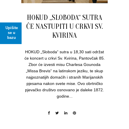
HOKUD „SLOBODA“ SUTRA
ĆE NASTUPITI U CRKVI SV.
Upišite
se u
KVIRINA
bazu
HOKUD „Sloboda“ sutra u 18,30 sati održat
će koncert u crkvi Sv. Kvirina, Pantovčak 85.
Zbor će izvesti misu Charlesa Gounoda
„Missa Brevis“ na latinskom jeziku, te skup
najpoznatijih domaćih i stranih Marijanskih
pjesama nakon svete mise. Ovo obrtničko
pjevačko društvo osnovano je daleke 1872.
godine...