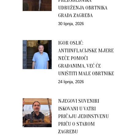
PREDSJEDNIKA
UDRUŽENJA OBRTNIKA
GRADA ZAGREBA
30 lipnja, 2026
IGOR OSLIĆ:
ANTIINFLACIJSKE MJERE
NEĆE POMOĆI
GRAĐANIMA, VEĆ ĆE
UNIŠTITI MALE OBRTNIKE
24 lipnja, 2026
NJEGOVI SUVENIRI
ISKOVANI U VATRI
PRIČAJU JEDINSTVENU
PRIČU O STAROM
ZAGREBU