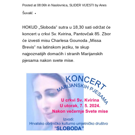
Posted at 08:06h
in
Naslovnica
,
SLIDER VIJESTI
by
Anes
Šuvalić
HOKUD „Sloboda“ sutra u 18,30 sati održat će
koncert u crkvi Sv. Kvirina, Pantovčak 85. Zbor
će izvesti misu Charlesa Gounoda „Missa
Brevis“ na latinskom jeziku, te skup
najpoznatijih domaćih i stranih Marijanskih
pjesama nakon svete mise.