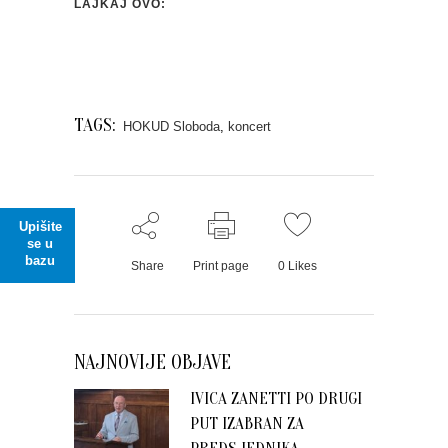
LAJKAJ OVO:
TAGS:
HOKUD Sloboda
,
koncert
Upišite
se u
bazu
Share
Print page
0
Likes
NAJNOVIJE OBJAVE
IVICA ZANETTI PO DRUGI
PUT IZABRAN ZA