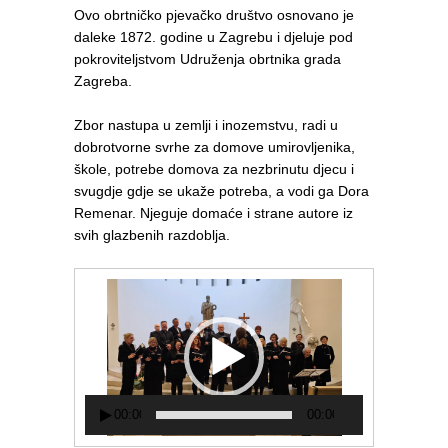
Ovo obrtničko pjevačko društvo osnovano je
daleke 1872. godine u Zagrebu i djeluje pod
pokroviteljstvom Udruženja obrtnika grada
Zagreba.
Zbor nastupa u zemlji i inozemstvu, radi u
dobrotvorne svrhe za domove umirovljenika,
škole, potrebe domova za nezbrinutu djecu i
svugdje gdje se ukaže potreba, a vodi ga Dora
Remenar. Njeguje domaće i strane autore iz
svih glazbenih razdoblja.
Reproduktor
videozapisa
00:00
00:00