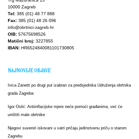
Trg Mažuranića 13
10000 Zagreb
Tel:
385 (01) 48 77 888
Fax:
385 (01) 48 26 096
info@obrtnici-zagreb.hr
OIB:
57675698526
Upišite
Matični broj:
3227855
se u
IBAN:
HR6524840081101730805
bazu
NAJNOVIJE OBJAVE
Ivica Zanetti po drugi put izabran za predsjednika Udruženja obrtnika
grada Zagreba
Igor Oslić: Antiinflacijske mjere neće pomoći građanima, već će
uništiti male obrtnike
Njegovi suveniri iskovani u vatri pričaju jedinstvenu priču o starom
Zagrebu