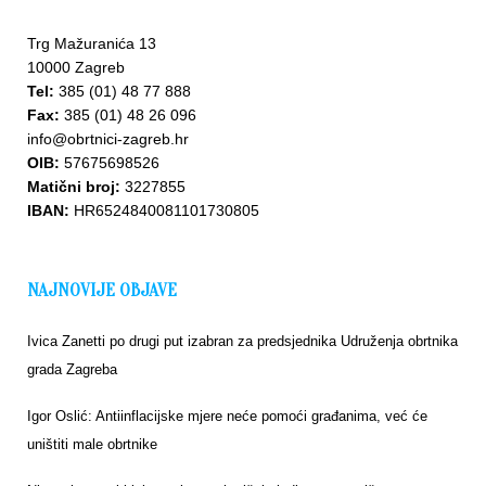
Trg Mažuranića 13
10000 Zagreb
Tel:
385 (01) 48 77 888
Fax:
385 (01) 48 26 096
info@obrtnici-zagreb.hr
Upišite
OIB:
57675698526
se u
Matični broj:
3227855
bazu
IBAN:
HR6524840081101730805
NAJNOVIJE OBJAVE
Ivica Zanetti po drugi put izabran za predsjednika Udruženja obrtnika
grada Zagreba
Igor Oslić: Antiinflacijske mjere neće pomoći građanima, već će
uništiti male obrtnike