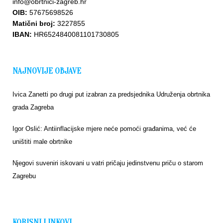
info@obrtnici-zagreb.hr
OIB:
57675698526
Matični broj:
3227855
IBAN:
HR6524840081101730805
NAJNOVIJE OBJAVE
Ivica Zanetti po drugi put izabran za predsjednika Udruženja obrtnika
grada Zagreba
Igor Oslić: Antiinflacijske mjere neće pomoći građanima, već će
uništiti male obrtnike
Njegovi suveniri iskovani u vatri pričaju jedinstvenu priču o starom
Zagrebu
KORISNI LINKOVI