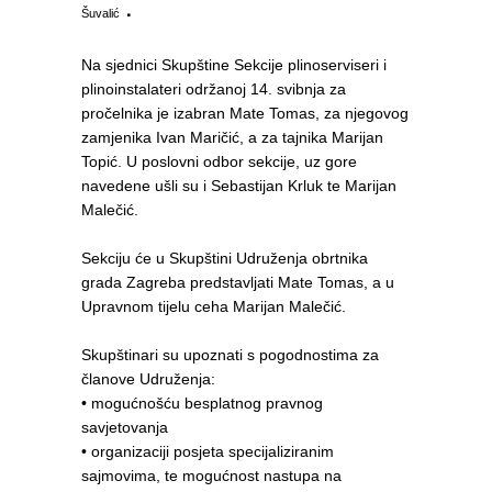
Šuvalić
Na sjednici Skupštine Sekcije plinoserviseri i
plinoinstalateri održanoj 14. svibnja za
pročelnika je izabran Mate Tomas, za njegovog
zamjenika Ivan Maričić, a za tajnika Marijan
Topić. U poslovni odbor sekcije, uz gore
navedene ušli su i Sebastijan Krluk te Marijan
Malečić.
Sekciju će u Skupštini Udruženja obrtnika
grada Zagreba predstavljati Mate Tomas, a u
Upravnom tijelu ceha Marijan Malečić.
Skupštinari su upoznati s pogodnostima za
članove Udruženja:
• mogućnošću besplatnog pravnog
savjetovanja
• organizaciji posjeta specijaliziranim
sajmovima, te mogućnost nastupa na