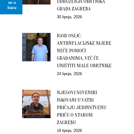
UDRUŽENJA OBRTNIKA
se u
bazu
GRADA ZAGREBA
30 lipnja, 2026
IGOR OSLIĆ:
ANTIINFLACIJSKE MJERE
NEĆE POMOĆI
GRAĐANIMA, VEĆ ĆE
UNIŠTITI MALE OBRTNIKE
24 lipnja, 2026
NJEGOVI SUVENIRI
ISKOVANI U VATRI
PRIČAJU JEDINSTVENU
PRIČU O STAROM
ZAGREBU
19 lipnja, 2026