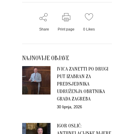
Share
Print page
0
Likes
NAJNOVIJE OBJAVE
IVICA ZANETTI PO DRUGI
PUT IZABRAN ZA
PREDSJEDNIKA
UDRUŽENJA OBRTNIKA
GRADA ZAGREBA
30 lipnja, 2026
IGOR OSLIĆ:
ANTIINFLACIJSKE MJERE