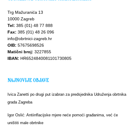
Trg Mažuranića 13
10000 Zagreb
Tel:
385 (01) 48 77 888
Fax:
385 (01) 48 26 096
info@obrtnici-zagreb.hr
OIB:
57675698526
Matični broj:
3227855
IBAN:
HR6524840081101730805
NAJNOVIJE OBJAVE
Ivica Zanetti po drugi put izabran za predsjednika Udruženja obrtnika
grada Zagreba
Igor Oslić: Antiinflacijske mjere neće pomoći građanima, već će
uništiti male obrtnike