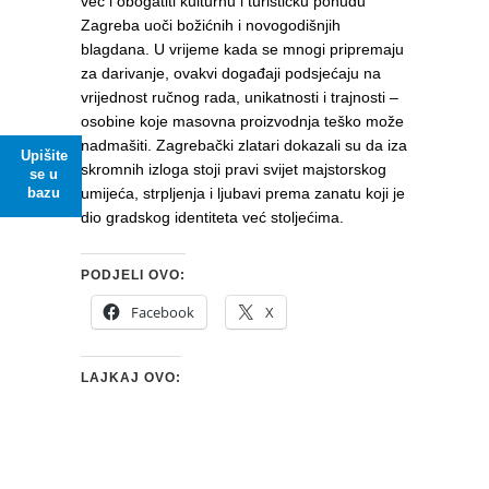
već i obogatiti kulturnu i turističku ponudu
Zagreba uoči božićnih i novogodišnjih
blagdana. U vrijeme kada se mnogi pripremaju
za darivanje, ovakvi događaji podsjećaju na
vrijednost ručnog rada, unikatnosti i trajnosti –
osobine koje masovna proizvodnja teško može
nadmašiti. Zagrebački zlatari dokazali su da iza
Upišite
skromnih izloga stoji pravi svijet majstorskog
se u
bazu
umijeća, strpljenja i ljubavi prema zanatu koji je
dio gradskog identiteta već stoljećima.
PODJELI OVO:
Facebook
X
LAJKAJ OVO: