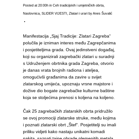
Posted at 20:00h
in
Ceh tradicijskih i umjetničkih obrta
,
Naslovnica
,
SLIDER VIJESTI
,
Zlatari i urari
by
Anes Šuvalić
Manifestacija „Sjaj Tradicije: Zlatari Zagreba“
polučila je izniman interes među Zagrepčanima
i posjetiteljima grada. Ovaj jedinstveni događaj,
koji su organizirali zagrebački zlatari u suradnji
s Udruženjem obrtnika grada Zagreba, otvorio
je danas vrata brojnih radiona i ateljea,
omogućivši građanima da zavire u svijet
zlatarskog umijeća, upoznaju vrsne majstore i
dožive dio bogate zagrebačke kulturne baštine
koja se stoljećima prenosi s koljena na koljeno.
Čak 25 zagrebačkih zlatarskih obrta pridružilo
se ovoj promociji zlatarske struke, među kojima
i poznati zlatarski obrt „Štef“. Posjetitelji su imali
priliku vidjeti kako nastaju unikatni komadi
nakita, saznati tajne obrade plemenitih metala