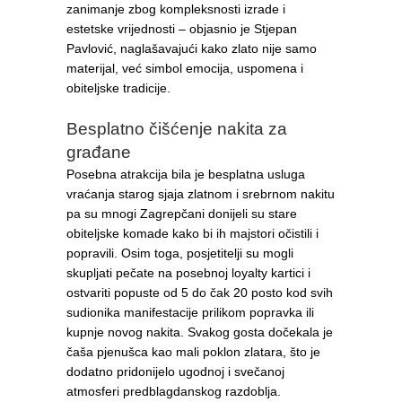
zanimanje zbog kompleksnosti izrade i
estetske vrijednosti – objasnio je Stjepan
Pavlović, naglašavajući kako zlato nije samo
materijal, već simbol emocija, uspomena i
obiteljske tradicije.
Besplatno čišćenje nakita za
građane
Posebna atrakcija bila je besplatna usluga
vraćanja starog sjaja zlatnom i srebrnom nakitu
pa su mnogi Zagrepčani donijeli su stare
obiteljske komade kako bi ih majstori očistili i
popravili. Osim toga, posjetitelji su mogli
skupljati pečate na posebnoj loyalty kartici i
ostvariti popuste od 5 do čak 20 posto kod svih
sudionika manifestacije prilikom popravka ili
kupnje novog nakita. Svakog gosta dočekala je
čaša pjenušca kao mali poklon zlatara, što je
dodatno pridonijelo ugodnoj i svečanoj
atmosferi predblagdanskog razdoblja.