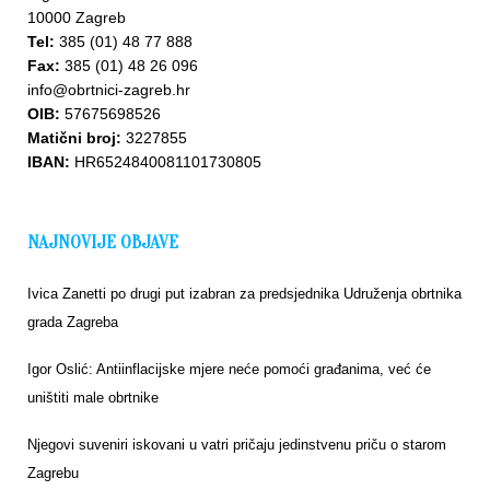
10000 Zagreb
Tel:
385 (01) 48 77 888
Fax:
385 (01) 48 26 096
info@obrtnici-zagreb.hr
OIB:
57675698526
Matični broj:
3227855
IBAN:
HR6524840081101730805
NAJNOVIJE OBJAVE
Ivica Zanetti po drugi put izabran za predsjednika Udruženja obrtnika
grada Zagreba
Igor Oslić: Antiinflacijske mjere neće pomoći građanima, već će
uništiti male obrtnike
Njegovi suveniri iskovani u vatri pričaju jedinstvenu priču o starom
Zagrebu