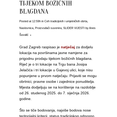
TIJEKOM BOŽIĆNIH
BLAGDANA
Posted at 12:59h
in
Ceh tradicijskih i umjetničkih obrta
,
Naslovnica
,
Proizvođači suvenira
,
SLIDER VIJESTI
by
Anes
Šuvalić
Grad Zagreb raspisao je
natječaj
za dodjelu
lokacija na površinama javne namjene za
prigodnu prodaju tijekom božićnih blagdana.
Riječ je o tri lokacije na Trgu bana Josipa
Jelačića i tri lokacije u Gajevoj ulici, koje nisu
popunjene u prvom natječaju. Prijaviti se mogu
obrtnici, pravne osobe i zajednice ponuditelja.
Mjesta dodjeljuju se na korištenje na razdoblje
od 26. studenog 2025. do 7. siječnja 2026.
godine.
Što se tiče bodovanja, najviše bodova nose
teritorijalni kriterij, status tradicijskog odnosno