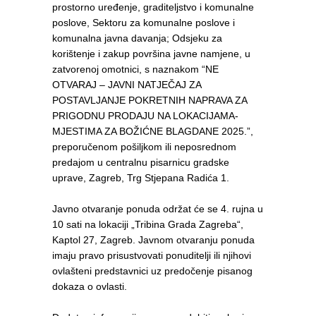
prostorno uređenje, graditeljstvo i komunalne
poslove, Sektoru za komunalne poslove i
komunalna javna davanja; Odsjeku za
korištenje i zakup površina javne namjene, u
zatvorenoj omotnici, s naznakom “NE
OTVARAJ – JAVNI NATJEČAJ ZA
POSTAVLJANJE POKRETNIH NAPRAVA ZA
PRIGODNU PRODAJU NA LOKACIJAMA-
MJESTIMA ZA BOŽIĆNE BLAGDANE 2025.”,
preporučenom pošiljkom ili neposrednom
predajom u centralnu pisarnicu gradske
uprave, Zagreb, Trg Stjepana Radića 1.
Javno otvaranje ponuda održat će se 4. rujna u
10 sati na lokaciji „Tribina Grada Zagreba“,
Kaptol 27, Zagreb. Javnom otvaranju ponuda
imaju pravo prisustvovati ponuditelji ili njihovi
ovlašteni predstavnici uz predočenje pisanog
dokaza o ovlasti.