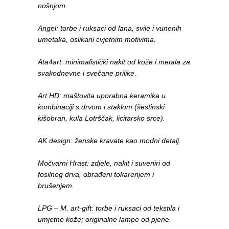
nošnjom.
Angel: torbe i ruksaci od lana, svile i vunenih
umetaka, oslikani cvjetnim motivima.
Ata4art: minimalistički nakit od kože i metala za
svakodnevne i svečane prilike.
Art HD: maštovita uporabna keramika u
kombinaciji s drvom i staklom (šestinski
kišobran, kula Lotrščak, licitarsko srce).
AK design: ženske kravate kao modni detalj.
Močvarni Hrast: zdjele, nakit i suveniri od
fosilnog drva, obrađeni tokarenjem i
brušenjem.
LPG – M. art-gift: torbe i ruksaci od tekstila i
umjetne kože; originalne lampe od pjene.