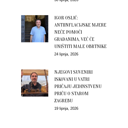
IGOR OSLIĆ:
ANTIINFLACIJSKE MJERE
NEĆE POMOĆI
GRAĐANIMA, VEĆ ĆE
UNIŠTITI MALE OBRTNIKE
24 lipnja, 2026
NJEGOVI SUVENIRI
ISKOVANI U VATRI
PRIČAJU JEDINSTVENU
PRIČU O STAROM
ZAGREBU
19 lipnja, 2026