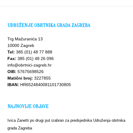
UDRUŽENJE OBRTNIKA GRADA ZAGREBA
Trg Mažuranića 13
10000 Zagreb
Tel:
385 (01) 48 77 888
Fax:
385 (01) 48 26 096
info@obrtnici-zagreb.hr
OIB:
57675698526
Matični broj:
3227855
IBAN:
HR6524840081101730805
NAJNOVIJE OBJAVE
Ivica Zanetti po drugi put izabran za predsjednika Udruženja obrtnika
grada Zagreba