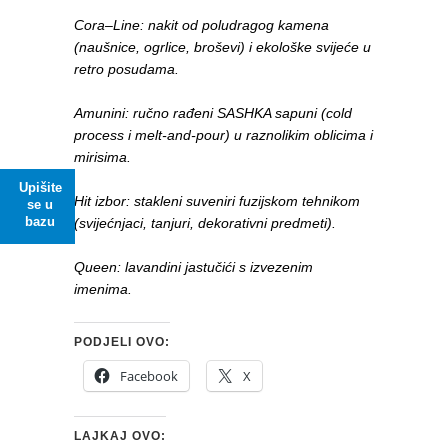
Cora–Line: nakit od poludragog kamena
(naušnice, ogrlice, broševi) i ekološke svijeće u
retro posudama.
Amunini: ručno rađeni SASHKA sapuni (cold
process i melt-and-pour) u raznolikim oblicima i
mirisima.
Upišite
Hit izbor: stakleni suveniri fuzijskom tehnikom
se u
bazu
(svijećnjaci, tanjuri, dekorativni predmeti).
Queen: lavandini jastučići s izvezenim
imenima.
PODJELI OVO:
Facebook
X
LAJKAJ OVO: