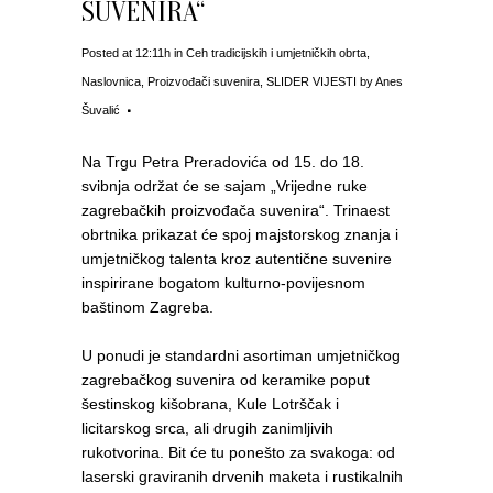
SUVENIRA“
Posted at 12:11h
in
Ceh tradicijskih i umjetničkih obrta
,
Naslovnica
,
Proizvođači suvenira
,
SLIDER VIJESTI
by
Anes
Šuvalić
Na Trgu Petra Preradovića od 15. do 18.
svibnja održat će se sajam „Vrijedne ruke
zagrebačkih proizvođača suvenira“. Trinaest
obrtnika prikazat će spoj majstorskog znanja i
umjetničkog talenta kroz autentične suvenire
inspirirane bogatom kulturno-povijesnom
baštinom Zagreba.
U ponudi je standardni asortiman umjetničkog
zagrebačkog suvenira od keramike poput
šestinskog kišobrana, Kule Lotrščak i
licitarskog srca, ali drugih zanimljivih
rukotvorina. Bit će tu ponešto za svakoga: od
laserski graviranih drvenih maketa i rustikalnih