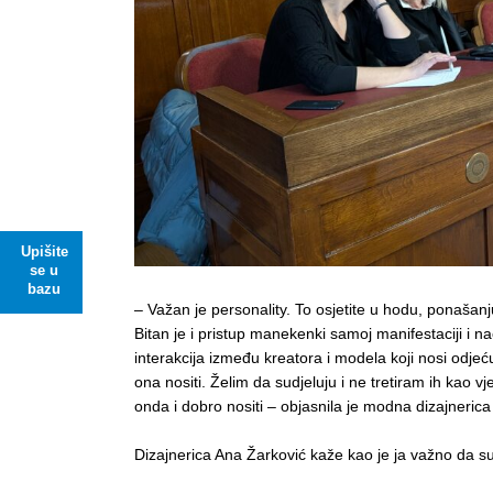
Upišite
se u
bazu
– Važan je personality. To osjetite u hodu, ponašanju 
Bitan je i pristup manekenki samoj manifestaciji i na
interakcija između kreatora i modela koji nosi odje
ona nositi. Želim da sudjeluju i ne tretiram ih kao vj
onda i dobro nositi – objasnila je modna dizajnerica
Dizajnerica Ana Žarković kaže kao je ja važno da su