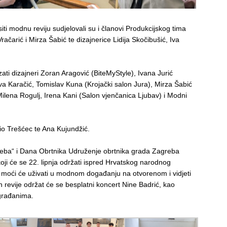
iti modnu reviju sudjelovali su i članovi Produkcijskog tima
račarić i Mirza Šabić te dizajnerice Lidija Skočibušić, Iva
ati dizajneri Zoran Aragović (BiteMyStyle), Ivana Jurić
a Karačić, Tomislav Kuna (Krojački salon Jura), Mirza Šabić
lena Rogulj, Irena Kani (Salon vjenčanica Ljubav) i Modni
rio Trešćec te Ana Kujundžić.
reba“ i Dana Obrtnika Udruženje obrtnika grada Zagreba
oji će se 22. lipnja održati ispred Hrvatskog narodnog
i moći će uživati u modnom događanju na otvorenom i vidjeti
revije održat će se besplatni koncert Nine Badrić, kao
ugrađanima.