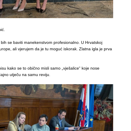
ić.
o bih se baviti manekenstvom profesionalno. U Hrvatskoj
urope, ali vjerujem da je tu moguć iskorak. Zlatna igla je prva
isu kako se to obično misli samo „vješalice“ koje nose
ajno utječu na samu reviju.