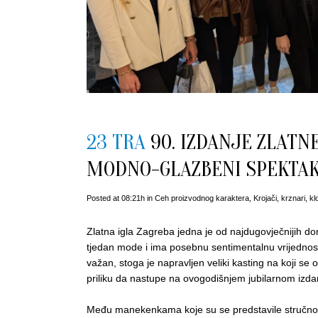
23 TRA
90. IZDANJE ZLATNE
MODNO-GLAZBENI SPEKTA
Posted at 08:21h
in
Ceh proizvodnog karaktera
,
Krojači, krznari, kl
Zlatna igla Zagreba jedna je od najdugovječnijih dom
tjedan mode i ima posebnu sentimentalnu vrijednost z
važan, stoga je napravljen veliki kasting na koji se o
priliku da nastupe na ovogodišnjem jubilarnom izdanj
Među manekenkama koje su se predstavile stručnom ž