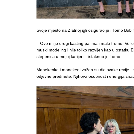
Svoje mjesto na Zlatnoj igli osigurao je i Tomo Bubin
– Ovo mi je drugi kasting pa ima i malo treme. Voli
muški modeling i nije toliko razvijen kao u ostatku E
stepenica u mojoj karijeri – istaknuo je Tomo.
Manekenke i manekeni važan su dio svake revije i n
odjevne predmete. Njihova osobnost i energija znač