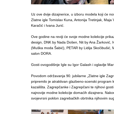
Uz ove dvije dizajnerice, u izboru modela koji će nos
Zlatne igle Tomislav Kuna, Antonija Tretinjak, Maja V
Karačić i Ivana Jurić.
Ove godine na reviji će svoje modne kolekcije prikaz
design, DNK by Nada Došen, Nit by Ana Žarković, Iv
(Muška moda Šabić), PETAR by Lidija Skočibušić, Mi
salon DORA.
Gosti ovogodišnje Igle su Igor Galash i oglavlje Ma
Povodom održavanja 90. jubilarne „Zlatne igle Zag
pripremilo je atraktivan glazbeno-scenski program k
kazališta. Zagrepčanke i Zagrepčani te njihovi gost
najnovije modne kolekcije domaćih dizajnera. Nakon 
svojevrsni poklon zagrebačkih obrtnika njihovim s