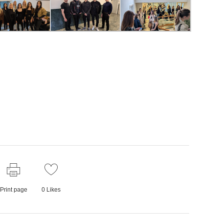
Print page
0
Likes