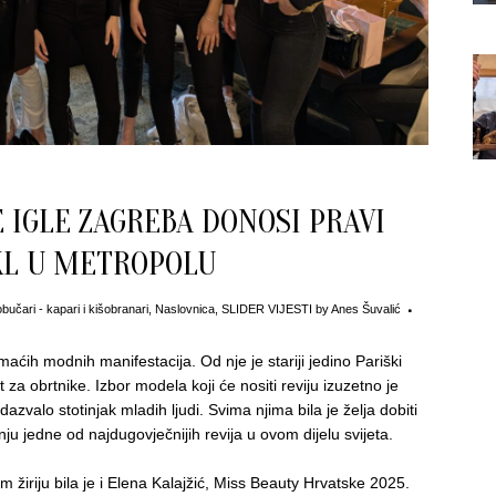
 IGLE ZAGREBA DONOSI PRAVI
KL U METROPOLU
obučari - kapari i kišobranari
,
Naslovnica
,
SLIDER VIJESTI
by
Anes Šuvalić
aćih modnih manifestacija. Od nje je stariji jedino Pariški
a obrtnike. Izbor modela koji će nositi reviju izuzetno je
dazvalo stotinjak mladih ljudi. Svima njima bila je želja dobiti
u jedne od najdugovječnijih revija u ovom dijelu svijeta.
iriju bila je i Elena Kalajžić, Miss Beauty Hrvatske 2025.