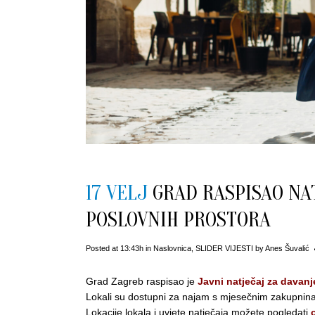
17 VELJ
GRAD RASPISAO NA
POSLOVNIH PROSTORA
Posted at 13:43h
in
Naslovnica
,
SLIDER VIJESTI
by
Anes Šuvalić
Grad Zagreb raspisao je
Javni natječaj za davan
Lokali su dostupni za najam s mjesečnim zakupnin
Lokacije lokala i uvjete natječaja možete pogledati
o