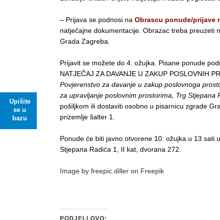
– Prijava se podnosi na
Obrascu ponude/prijave n
natječajne dokumentacije. Obrazac treba preuzeti na vl
Grada Zagreba.
Prijavit se možete do 4. ožujka. Pisane ponude po
NATJEČAJ ZA DAVANJE U ZAKUP POSLOVNIH PR
Povjerenstvo za davanje u zakup poslovnoga prosto
za upravljanje poslovnim prostorima, Trg Stjepana 
Upišite
pošiljkom ili dostaviti osobno u pisarnicu zgrade 
se u
prizemlje šalter 1.
bazu
Ponude će biti javno otvorene 10. ožujka u 13 sat
Stjepana Radića 1, II kat, dvorana 272.
Image by freepic.diller on Freepik
PODJELI OVO: