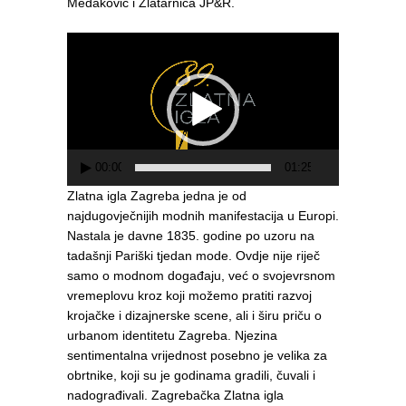
Medaković i Zlatarnica JP&R.
Reproduktor
videozapisa
00:00
01:25
Zlatna igla Zagreba jedna je od
najdugovječnijih modnih manifestacija u Europi.
Nastala je davne 1835. godine po uzoru na
tadašnji Pariški tjedan mode. Ovdje nije riječ
samo o modnom događaju, već o svojevrsnom
vremeplovu kroz koji možemo pratiti razvoj
krojačke i dizajnerske scene, ali i širu priču o
urbanom identitetu Zagreba. Njezina
sentimentalna vrijednost posebno je velika za
obrtnike, koji su je godinama gradili, čuvali i
nadograđivali. Zagrebačka Zlatna igla