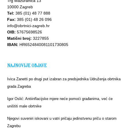
Trg Mažuranića 13
10000 Zagreb
Tel:
385 (01) 48 77 888
Fax:
385 (01) 48 26 096
info@obrtnici-zagreb.hr
OIB:
57675698526
Matični broj:
3227855
IBAN:
HR6524840081101730805
NAJNOVIJE OBJAVE
Ivica Zanetti po drugi put izabran za predsjednika Udruženja obrtnika
grada Zagreba
Igor Oslić: Antiinflacijske mjere neće pomoći građanima, već će
uništiti male obrtnike
Njegovi suveniri iskovani u vatri pričaju jedinstvenu priču o starom
Zagrebu