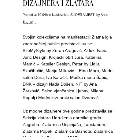
DIZAJNERA I ZLATARA
Posted at 10:04h
in
Naslovnica
,
SLIDER VIJESTI
by
Anes
Šuvalić
Svojim kolekcijama na manifestaciji Zlatna igla
zagrebačkoj publici predstavili su se:
BiteMyStyle by Zoran Aragović, Alduk, Ivana
Jurić Design, Krojački obrt Jura, Katarina
Mamić – Katelier Design, Petar by Lidija
Skočibušić, Marija Milković – Etno Mara, Modni
salon Dora, Iva Karačić, Muška moda Šabić,
DNK – dizajn Nada Došen, NIT by Ana
Žarković, Salon vjenčanica Ljubav, Milena
Rogulj i Modni krznarski salon Dvoravić.
Uz modne dizajnere ove godine predstavila se i
Sekcija zlatara Udruženja obrtnika grada
Zagreba: Zlatarnica Uspinjača, Lapidarium,
Zlatarna Popek, Zlatarnica Bashota, Zlatarnica