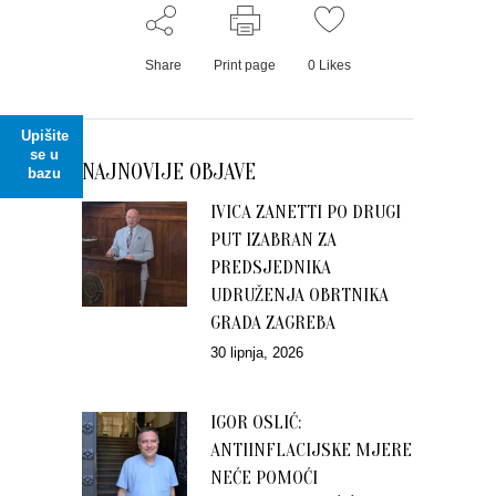
Share
Print page
0
Likes
Upišite
se u
NAJNOVIJE OBJAVE
bazu
IVICA ZANETTI PO DRUGI
PUT IZABRAN ZA
PREDSJEDNIKA
UDRUŽENJA OBRTNIKA
GRADA ZAGREBA
30 lipnja, 2026
IGOR OSLIĆ:
ANTIINFLACIJSKE MJERE
NEĆE POMOĆI