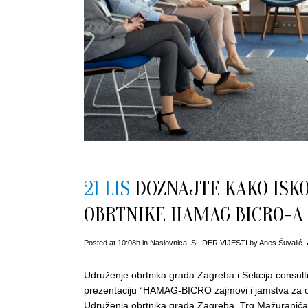
21 LIS
DOZNAJTE KAKO ISKO
OBRTNIKE HAMAG BICRO-A
Posted at 10:08h
in
Naslovnica
,
SLIDER VIJESTI
by
Anes Šuvalić
Udruženje obrtnika grada Zagreba i Sekcija consult
prezentaciju “HAMAG-BICRO zajmovi i jamstva za ob
Udruženja obrtnika grada Zagreba, Trg Mažuranića 1