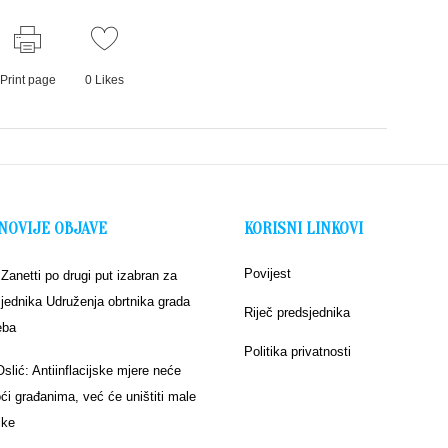
Print page
0
Likes
NOVIJE OBJAVE
KORISNI LINKOVI
Povijest
 Zanetti po drugi put izabran za
jednika Udruženja obrtnika grada
Riječ predsjednika
eba
Politika privatnosti
Oslić: Antiinflacijske mjere neće
i građanima, već će uništiti male
ike