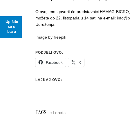
O ovoj temi govorit će predstavnici HAMAG-BICRO, a 
možete do 22. listopada u 14 sati na e-mail:
info@o
Upišite
Udruženja.
se u
bazu
Image by freepik
PODJELI OVO:
Facebook
X
LAJKAJ OVO:
TAGS:
edukacija