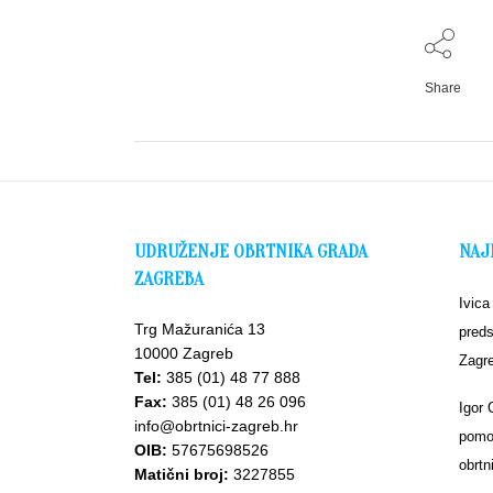
Share
UDRUŽENJE OBRTNIKA GRADA
NAJ
ZAGREBA
Ivica
Trg Mažuranića 13
preds
10000 Zagreb
Zagr
Tel:
385 (01) 48 77 888
Fax:
385 (01) 48 26 096
Igor 
info@obrtnici-zagreb.hr
pomoć
OIB:
57675698526
obrtn
Matični broj:
3227855