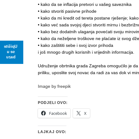
• kako da se inflacija pretvori u vašeg saveznika
• kako stvoriti pasivne prihode
• kako da mi kredit od tereta postane rješenje; kako 
• kako već sada svojoj djeci stvoriti mirnu i bezbriž
• kako bez dodatnih ulaganja povećati svoju mirovi
• kako da neželjene troškove ne plaćate iz svog dž
• kako zaštititi sebe i svoj izvor prihoda
Upišite
se u
i još mnogo drugih korisnih i vrijednih informacija.
bazu
Udruženje obrtnika grada Zagreba omogućilo je da ov
priliku, uposlite svoj novac da radi za vas dok vi mi
Image by freepik
PODJELI OVO:
Facebook
X
LAJKAJ OVO: