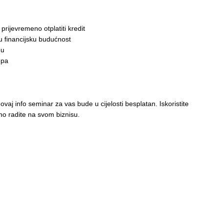
prijevremeno otplatiti kredit
nu financijsku budućnost
nu
epa
aj info seminar za vas bude u cijelosti besplatan. Iskoristite
rno radite na svom biznisu.