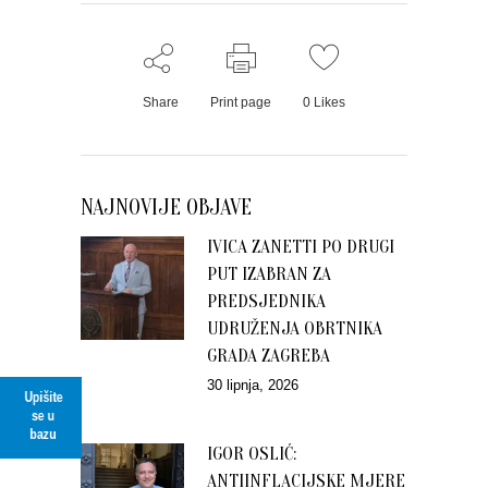
Share
Print page
0
Likes
NAJNOVIJE OBJAVE
IVICA ZANETTI PO DRUGI
PUT IZABRAN ZA
PREDSJEDNIKA
UDRUŽENJA OBRTNIKA
GRADA ZAGREBA
30 lipnja, 2026
Upišite
se u
bazu
IGOR OSLIĆ:
ANTIINFLACIJSKE MJERE