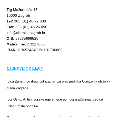
Trg Mažuranića 13
10000 Zagreb
Tel:
385 (01) 48 77 888
Fax:
385 (01) 48 26 096
info@obrtnici-zagreb.hr
OIB:
57675698526
Matični broj:
3227855
IBAN:
HR6524840081101730805
NAJNOVIJE OBJAVE
Ivica Zanetti po drugi put izabran za predsjednika Udruženja obrtnika
grada Zagreba
Igor Oslić: Antiinflacijske mjere neće pomoći građanima, već će
uništiti male obrtnike