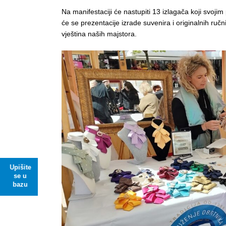
Na manifestaciji će nastupiti 13 izlagača koji svoji
će se prezentacije izrade suvenira i originalnih ručn
vještina naših majstora.
Upišite
se u
bazu