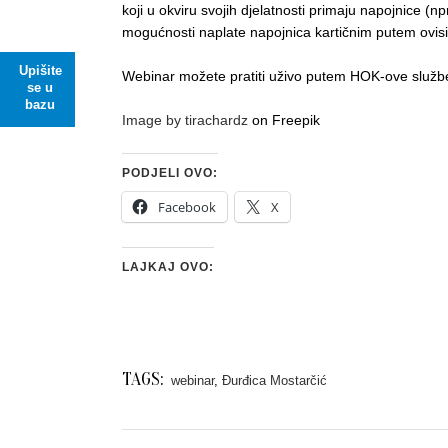
koji u okviru svojih djelatnosti primaju napojnice (npr.
mogućnosti naplate napojnica kartičnim putem ovisi 
Upišite
Webinar možete pratiti uživo putem HOK-ove služ
se u
bazu
Image by tirachardz
on Freepik
PODJELI OVO:
Facebook
X
LAJKAJ OVO:
TAGS:
webinar
,
Đurđica Mostarčić