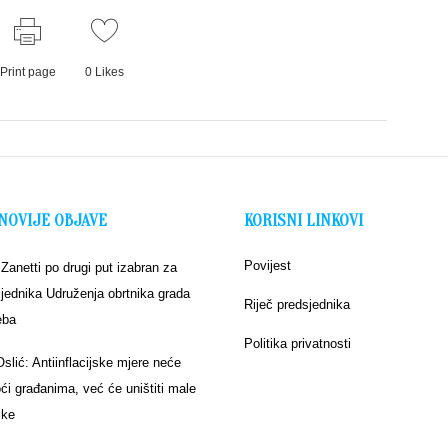
Print page
0
Likes
NOVIJE OBJAVE
KORISNI LINKOVI
Povijest
 Zanetti po drugi put izabran za
jednika Udruženja obrtnika grada
Riječ predsjednika
eba
Politika privatnosti
Oslić: Antiinflacijske mjere neće
i građanima, već će uništiti male
ike