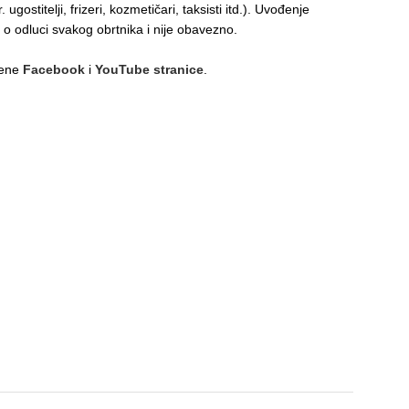
 ugostitelji, frizeri, kozmetičari, taksisti itd.). Uvođenje
o odluci svakog obrtnika i nije obavezno.
bene
Facebook
i
YouTube stranice
.