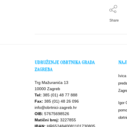
Share
UDRUŽENJE OBRTNIKA GRADA
NAJ
ZAGREBA
Ivica
Trg Mažuranića 13
preds
10000 Zagreb
Zagr
Tel:
385 (01) 48 77 888
Fax:
385 (01) 48 26 096
Igor 
info@obrtnici-zagreb.hr
pomoć
OIB:
57675698526
obrtn
Matični broj:
3227855
IBAN:
HR6524840081101730805