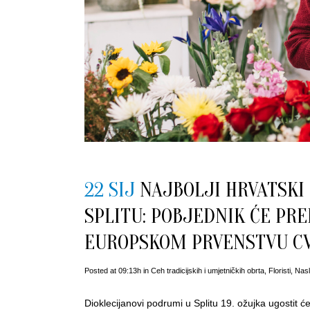
22 SIJ
NAJBOLJI HRVATSKI 
SPLITU: POBJEDNIK ĆE PR
EUROPSKOM PRVENSTVU CV
Posted at 09:13h
in
Ceh tradicijskih i umjetničkih obrta
,
Floristi
,
Nasl
Dioklecijanovi podrumi u Splitu 19. ožujka ugostit