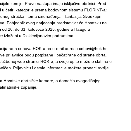
ijele zemlje. Pravo nastupa imaju isključivo obrtnici. Pred
cati u četiri kategorije prema bodovnom sistemu FLORINT-a:
odnog stručka i tema iznenađenja – fantazija. Sveukupni
dova. Pobjednik ovog natjecanja predstavljat će Hrvatsku na
ti od 26. do 31. kolovoza 2025. godine u Haagu u
 će izloženi u Dioklecijanovim podrumima.
izaciju rada cehova HOK-a na e-mail adresu cehovi@hok.hr.
e prijavnice budu potpisane i pečatirane od strane obrta.
 službenoj web stranici
HOK-a
, a svoje upite možete slati na e-
ničen. Prijavnicu i ostale informacije možete pronaći
ovdje
.
ara Hrvatske obrtničke komore, a domaćin ovogodišnjeg
almatinske županije.