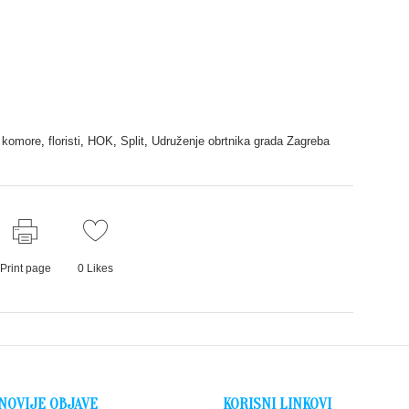
e komore
,
floristi
,
HOK
,
Split
,
Udruženje obrtnika grada Zagreba
Print page
0
Likes
NOVIJE OBJAVE
KORISNI LINKOVI