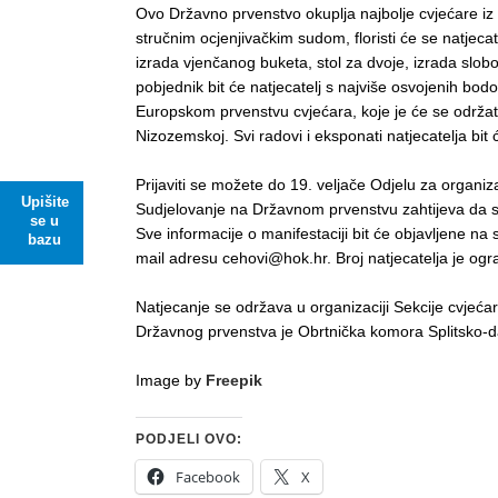
Ovo Državno prvenstvo okuplja najbolje cvjećare iz c
stručnim ocjenjivačkim sudom, floristi će se natje
izrada vjenčanog buketa, stol za dvoje, izrada slob
pobjednik bit će natjecatelj s najviše osvojenih bo
Europskom prvenstvu cvjećara, koje je će se održa
Nizozemskoj. Svi radovi i eksponati natjecatelja bit
Prijaviti se možete do 19. veljače Odjelu za organ
Upišite
Sudjelovanje na Državnom prvenstvu zahtijeva da sv
se u
Sve informacije o manifestaciji bit će objavljene na
bazu
mail adresu cehovi@hok.hr. Broj natjecatelja je ogra
Natjecanje se održava u organizaciji Sekcije cvjeć
Državnog prvenstva je Obrtnička komora Splitsko-d
Image by
Freepik
PODJELI OVO:
Facebook
X