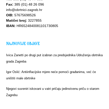
Fax:
385 (01) 48 26 096
info@obrtnici-zagreb.hr
OIB:
57675698526
Matični broj:
3227855
IBAN:
HR6524840081101730805
NAJNOVIJE OBJAVE
Ivica Zanetti po drugi put izabran za predsjednika Udruženja obrtnika
grada Zagreba
Igor Oslić: Antiinflacijske mjere neće pomoći građanima, već će
uništiti male obrtnike
Njegovi suveniri iskovani u vatri pričaju jedinstvenu priču o starom
Zagrebu