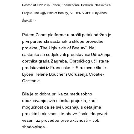
Posted at 11:23h
in
Frizeri
,
Kozmetičari i Pedikeri
,
Naslovnica
,
Projekt The Ugly Side of Beauty
,
SLIDER VIJESTI
by
Anes
Šuvalić
Putem Zoom platforme u prošli petak održan je
prvi partnerski sastanak u sklopu provedbe
projekta „The Ugly side of Beauty“. Na
sastanku su sudjelovali predstavnici Udruženja
obrtnika grada Zagreba, Obrtničkog učilišta te
predstavnici iz Francuske iz Strukovne škole
Lycee Helene Boucher i Udruženja Croatie-
Occitanie.
Bila je to dobra prilika za međusobno
upoznavanje svih dionika projekta, kao i
mogućnost da se svi upoznaju s detaljima
projektnih aktivnosti te obave finalni dogovori
vezani uz provedbu prve aktivnosti – Job
shadowinga.