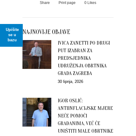
Share
Print page
0
Likes
Upišite
NAJNOVIJE OBJAVE
se u
bazu
IVICA ZANETTI PO DRUGI
PUT IZABRAN ZA
PREDSJEDNIKA
UDRUŽENJA OBRTNIKA
GRADA ZAGREBA
30 lipnja, 2026
IGOR OSLIĆ:
ANTIINFLACIJSKE MJERE
NEĆE POMOĆI
GRAĐANIMA, VEĆ ĆE
UNIŠTITI MALE OBRTNIKE