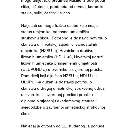
mogu umjetnički predmeti vlastite izrade poput
slika, bižuterije, predmeta od drveta, keramike,
stakla, svile, čestitki i slično.
Natjecati se mogu fizičke osobe koje imaju
status umjetnika, odnosno umjetničku
strukovnu školu. Potrebno je dostaviti potvrdu o
članstvu u Hrvatskoj zajednici samostalnih
umjetnika (HZSU-u), Hrvatskom društvu
likovnih umjetnika (HDLU-u), Hrvatskoj udruzi
likovnih umjetnika primijenjenih umjetnosti
(ULUPUHU-a) u izvorniku ili ovjerenoj preslici.
Ponuditelj koji nije član HZSU-u, HDLU-u ili
ULUPUH-a dužan je dostaviti potvrdu o
članstvu u drugoj umjetničkoj strukovnoj udruzi,
u izvorniku ili ovjerenoj preslici i presliku
diplome o stjecanju akademskog statusa ili
svjedodžbe o završenoj umjetničkoj strukovnoj
školi.
Natječaj je otvoren do 11. studenog, a ponude