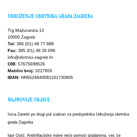
UDRUŽENJE OBRTNIKA GRADA ZAGREBA
Trg Mažuranića 13
10000 Zagreb
Tel:
385 (01) 48 77 888
Fax:
385 (01) 48 26 096
info@obrtnici-zagreb.hr
OIB:
57675698526
Matični broj:
3227855
IBAN:
HR6524840081101730805
NAJNOVIJE OBJAVE
Ivica Zanetti po drugi put izabran za predsjednika Udruženja obrtnika
grada Zagreba
Igor Oslić: Antiinflacijske mjere neće pomoći građanima, već će