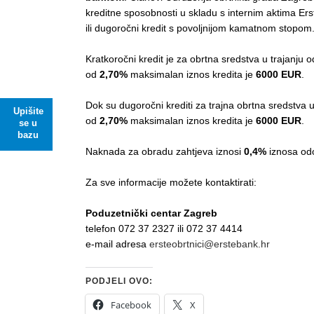
kreditne sposobnosti u skladu s internim aktima Erst
ili dugoročni kredit s povoljnijom kamatnom stopom
Kratkoročni kredit je za obrtna sredstva u trajanju 
od
2,70%
maksimalan iznos kredita je
6000 EUR
.
Dok su dugoročni krediti za trajna obrtna sredstva u
Upišite
od
2,70%
maksimalan iznos kredita je
6000 EUR
.
se u
bazu
Naknada za obradu zahtjeva iznosi
0,4%
iznosa odo
Za sve informacije možete kontaktirati:
Poduzetnički centar Zagreb
telefon 072 37 2327 ili 072 37 4414
e-mail adresa
ersteobrtnici@erstebank.hr
PODJELI OVO:
Facebook
X