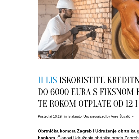
11 LIS
ISKORISTITE KREDITN
DO 6000 EURA S FIKSNOM
TE ROKOM OTPLATE OD 12 
Posted at 10:19h
in
Istaknuto
,
Uncategorized
by
Anes Šuvalić
Obrtnička komora Zagreb
i
Udruženje obrtnika 
bankom
. Članovi Udruženja obrtnika grada Zagreb