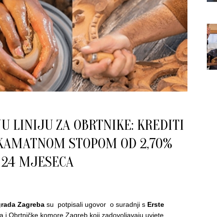
U LINIJU ZA OBRTNIKE: KREDITI
 KAMATNOM STOPOM OD 2,70%
I 24 MJESECA
grada Zagreba
su potpisali ugovor o suradnji s
Erste
a i Obrtničke komore Zagreb koji zadovoljavaju uvjete