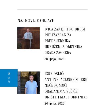
NAJNOVIJE OBJAVE
IVICA ZANETTI PO DRUGI
PUT IZABRAN ZA
PREDSJEDNIKA
UDRUŽENJA OBRTNIKA
GRADA ZAGREBA
30 lipnja, 2026
IGOR OSLIĆ:
Upišite
se u
ANTIINFLACIJSKE MJERE
bazu
NEĆE POMOĆI
GRAĐANIMA, VEĆ ĆE
UNIŠTITI MALE OBRTNIKE
24 lipnja, 2026