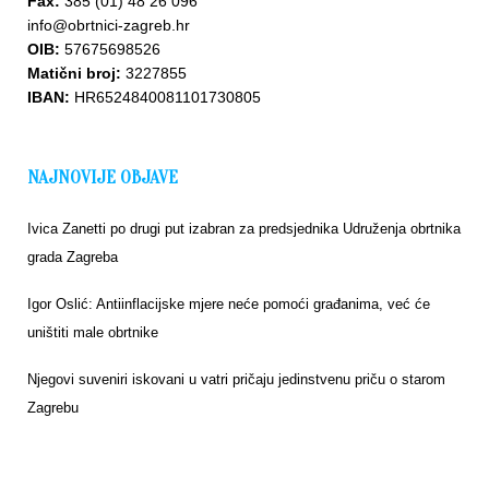
Fax:
385 (01) 48 26 096
info@obrtnici-zagreb.hr
OIB:
57675698526
Matični broj:
3227855
IBAN:
HR6524840081101730805
NAJNOVIJE OBJAVE
Ivica Zanetti po drugi put izabran za predsjednika Udruženja obrtnika
grada Zagreba
Igor Oslić: Antiinflacijske mjere neće pomoći građanima, već će
uništiti male obrtnike
Njegovi suveniri iskovani u vatri pričaju jedinstvenu priču o starom
Zagrebu