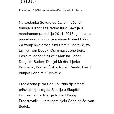
BALOG
Posted at 13:06h
in
Automehaničari
by
admin_ibk
Na sastanku Sekcije održanom jučer 04.
travnja u izboru za radno tijelo Sekcije u
mandatnom razdoblju 2014.-2018. godina za
pročelnika ponovno je izabran Robert Balog.
Za zamjenika pročelnika Damir Hadrović, za
tajnika Ivan Bedek. Osim navedene trojke
Poslovni odbor činit će : Martina Lobor,
Dragutin Buden, Danijel Mrkša, Ljerko
Božičević, Branko Živko, Nihad Đenđo, Davor
Bunjak i Vladimir Cvitković.
Predloženo je da Ceh uslužnih djelatnosti
prihvati prijedlog da Sekciju u Skupštini
Udruženja predstavlja Robert Balog.
Predstavnik u Upravnom tijelu Ceha bit će Ivan
Bedek.