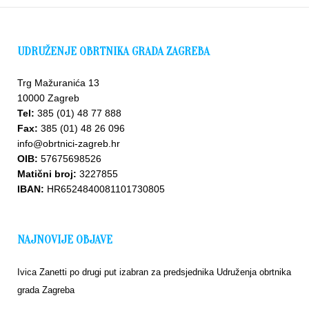
UDRUŽENJE OBRTNIKA GRADA ZAGREBA
Trg Mažuranića 13
10000 Zagreb
Tel:
385 (01) 48 77 888
Fax:
385 (01) 48 26 096
info@obrtnici-zagreb.hr
OIB:
57675698526
Matični broj:
3227855
IBAN:
HR6524840081101730805
NAJNOVIJE OBJAVE
Ivica Zanetti po drugi put izabran za predsjednika Udruženja obrtnika
grada Zagreba