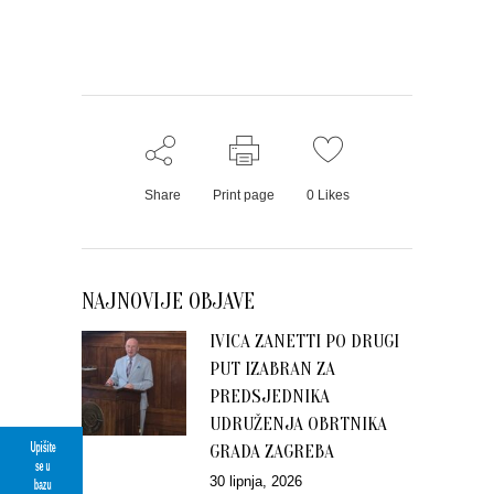
Share
Print page
0
Likes
NAJNOVIJE OBJAVE
IVICA ZANETTI PO DRUGI
PUT IZABRAN ZA
PREDSJEDNIKA
UDRUŽENJA OBRTNIKA
Upišite
GRADA ZAGREBA
se u
30 lipnja, 2026
bazu